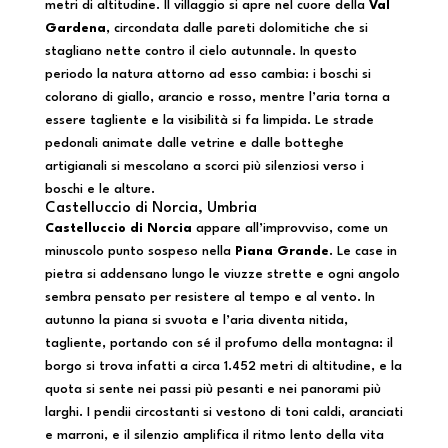
metri di altitudine. Il villaggio si apre nel cuore della
Val
Gardena
, circondata dalle pareti dolomitiche che si
stagliano nette contro il cielo autunnale. In questo
periodo la natura attorno ad esso cambia: i boschi si
colorano di giallo, arancio e rosso, mentre l’aria torna a
essere tagliente e la visibilità si fa limpida. Le strade
pedonali animate dalle vetrine e dalle botteghe
artigianali si mescolano a scorci più silenziosi verso i
boschi e le alture.
Castelluccio di Norcia, Umbria
Castelluccio di Norcia
appare all’improvviso, come un
minuscolo punto sospeso nella
Piana Grande
. Le case in
pietra si addensano lungo le viuzze strette e ogni angolo
sembra pensato per resistere al tempo e al vento. In
autunno la piana si svuota e l’aria diventa nitida,
tagliente, portando con sé il profumo della montagna: il
borgo si trova infatti a circa 1.452 metri di altitudine, e la
quota si sente nei passi più pesanti e nei panorami più
larghi. I pendii circostanti si vestono di toni caldi, aranciati
e marroni, e il silenzio amplifica il ritmo lento della vita