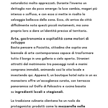
naturalistici molto apprezzati. Durante l’inverno un
dettaglio non da poco emerge: la luce cambia, magari più
intensa o soffusa, e con essa si mette in risalto la
selvaggia bellezza della zona. Ecco, chi arriva da città
difficilmente nota questi piccoli mutamenti, ma sono
proprio loro a dare un’identità precisa al territorio.
Arte, gastronomia e ospitalità come motori di
sviluppo
Basta pensare a Pisciotta, cittadina che ospita una
biennale di arte contemporanea capace di trasformare
tutto il borgo in una galleria a cielo aperto. Stranieri
attratti dal matrimonio tra paesaggi rurali e marini
comprano immobili, animando così la vita locale e
investendo qui. Appena lì, un boutique hotel nato in un ex
monastero offre un’accoglienza curata, con terrazza
panoramica sul Golfo di Policastro e cucina basata
su
ingredienti locali e stagionali
.
La tradizione culinaria cilentana ha un ruolo da
protagonista: prodotti come la
mozzarella nella