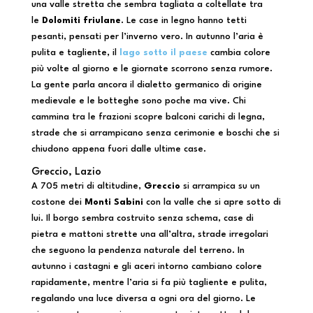
una valle stretta che sembra tagliata a coltellate tra
le
Dolomiti friulane
. Le case in legno hanno tetti
pesanti, pensati per l’inverno vero. In autunno l’aria è
pulita e tagliente, il
lago sotto il paese
cambia colore
più volte al giorno e le giornate scorrono senza rumore.
La gente parla ancora il dialetto germanico di origine
medievale e le botteghe sono poche ma vive. Chi
cammina tra le frazioni scopre balconi carichi di legna,
strade che si arrampicano senza cerimonie e boschi che si
chiudono appena fuori dalle ultime case.
Greccio, Lazio
A 705 metri di altitudine,
Greccio
si arrampica su un
costone dei
Monti Sabini
con la valle che si apre sotto di
lui. Il borgo sembra costruito senza schema, case di
pietra e mattoni strette una all’altra, strade irregolari
che seguono la pendenza naturale del terreno. In
autunno i castagni e gli aceri intorno cambiano colore
rapidamente, mentre l’aria si fa più tagliente e pulita,
regalando una luce diversa a ogni ora del giorno. Le