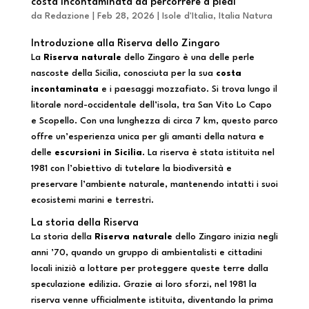
costa incontaminata da percorrere a piedi
da
Redazione
|
Feb 28, 2026
|
Isole d'Italia
,
Italia Natura
Introduzione alla Riserva dello Zingaro
La
Riserva naturale
dello Zingaro è una delle perle
nascoste della Sicilia, conosciuta per la sua
costa
incontaminata
e i paesaggi mozzafiato. Si trova lungo il
litorale nord-occidentale dell’isola, tra San Vito Lo Capo
e Scopello. Con una lunghezza di circa 7 km, questo parco
offre un’esperienza unica per gli amanti della natura e
delle
escursioni in Sicilia
. La riserva è stata istituita nel
1981 con l’obiettivo di tutelare la biodiversità e
preservare l’ambiente naturale, mantenendo intatti i suoi
ecosistemi marini e terrestri.
La storia della Riserva
La storia della
Riserva naturale
dello Zingaro inizia negli
anni ’70, quando un gruppo di ambientalisti e cittadini
locali iniziò a lottare per proteggere queste terre dalla
speculazione edilizia. Grazie ai loro sforzi, nel 1981 la
riserva venne ufficialmente istituita, diventando la prima