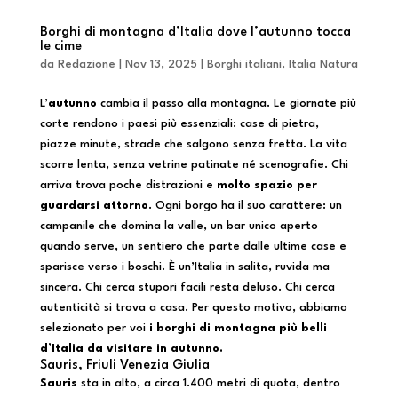
Borghi di montagna d’Italia dove l’autunno tocca
le cime
da
Redazione
|
Nov 13, 2025
|
Borghi italiani
,
Italia Natura
L’
autunno
cambia il passo alla montagna. Le giornate più
corte rendono i paesi più essenziali: case di pietra,
piazze minute, strade che salgono senza fretta. La vita
scorre lenta, senza vetrine patinate né scenografie. Chi
arriva trova poche distrazioni e
molto spazio per
guardarsi attorno
. Ogni borgo ha il suo carattere: un
campanile che domina la valle, un bar unico aperto
quando serve, un sentiero che parte dalle ultime case e
sparisce verso i boschi. È un’Italia in salita, ruvida ma
sincera. Chi cerca stupori facili resta deluso. Chi cerca
autenticità si trova a casa. Per questo motivo, abbiamo
selezionato per voi
i borghi di montagna più belli
d’Italia da visitare in autunno.
Sauris, Friuli Venezia Giulia
Sauris
sta in alto, a circa 1.400 metri di quota, dentro