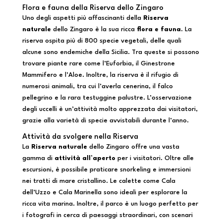
Flora e fauna della Riserva dello Zingaro
Uno degli aspetti più affascinanti della
Riserva
naturale
dello Zingaro è la sua ricca
flora e fauna
. La
riserva ospita più di 800 specie vegetali, delle quali
alcune sono endemiche della Sicilia. Tra queste si possono
trovare piante rare come l’Euforbia, il Ginestrone
Mammifero e l’Aloe. Inoltre, la riserva è il rifugio di
numerosi animali, tra cui l’averla cenerina, il falco
pellegrino e la rara testuggine palustre. L’osservazione
degli uccelli è un’attività molto apprezzata dai visitatori,
grazie alla varietà di specie avvistabili durante l’anno.
Attività da svolgere nella Riserva
La
Riserva naturale
dello Zingaro offre una vasta
gamma di
attività all’aperto
per i visitatori. Oltre alle
escursioni, è possibile praticare snorkeling e immersioni
nei tratti di mare cristallino. Le calette come Cala
dell’Uzzo e Cala Marinella sono ideali per esplorare la
ricca vita marina. Inoltre, il parco è un luogo perfetto per
i fotografi in cerca di paesaggi straordinari, con scenari