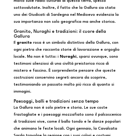
molto sulle radici culturali di questa terra, spesso
sottovalutate. Inoltre, il fatto che la Gallura sia stata
uno dei Giudicati di Sardegna nel Medioevo evidenzia la
sua importanza non solo geografica ma anche storica.
Granito, Nuraghi e tradizioni: il cuore della
Gallura
Il
granito
rosa è un simbolo distintivo della Gallura, con
ogni pietra che racconta storie di lavorazione e orgoglio
locale. Ma non è tutto: i
Nuraghi
, sparsi ovunque, sono
testimoni silenziosi di una civiltà preistorica ricca di
mistero e fascino. È sorprendente pensare che queste
costruzioni conservino segreti ancora da scoprire,
testimoniando un passato molto più ricco di quanto si
immagini.
Paesaggi, balli e tradizioni senza tempo
La Gallura non è solo pietre e storia. Le sue coste
frastagliate e i paesaggi mozzafiato sono il palcoscenico
di tradizioni vive, come il ballo tondo e le danze popolari
che animano le feste locali. Ogni gennaio, la Cavalcata
Sarda travolge la regione con i suoi colori e costumi