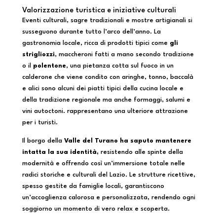
Valorizzazione turistica e iniziative culturali
Eventi culturali, sagre tradizionali e mostre artigianali si
susseguono durante tutto l’arco dell’anno. La
gastronomia locale, ricca di prodotti tipici come
gli
strigliozzi
, maccheroni fatti a mano secondo tradizione
o il
polentone
, una pietanza cotta sul fuoco in un
calderone che viene condito con aringhe, tonno, baccalà
e alici sono alcuni dei piatti tipici della cucina locale e
della tradizione regionale ma anche formaggi, salumi e
vini autoctoni. rappresentano una ulteriore attrazione
per i turisti.
Il borgo della
Valle del Turano ha saputo mantenere
intatta la sua identità,
resistendo alle spinte della
modernità e offrendo così un’immersione totale nelle
radici storiche e culturali del Lazio. Le strutture ricettive,
spesso gestite da famiglie locali, garantiscono
un’accoglienza calorosa e personalizzata, rendendo ogni
soggiorno un momento di vero relax e scoperta.