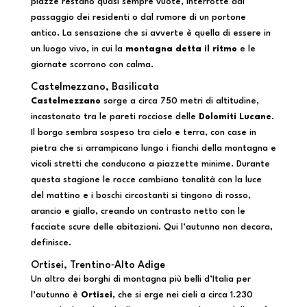
piazze restano quasi sempre vuote, interrotte dal
passaggio dei residenti o dal rumore di un portone
antico. La sensazione che si avverte è quella di essere in
un luogo vivo, in cui la
montagna detta il ritmo
e le
giornate scorrono con calma.
Castelmezzano, Basilicata
Castelmezzano
sorge a circa 750 metri di altitudine,
incastonato tra le pareti rocciose delle
Dolomiti Lucane
.
Il borgo sembra sospeso tra cielo e terra, con case in
pietra che si arrampicano lungo i fianchi della montagna e
vicoli stretti che conducono a piazzette minime. Durante
questa stagione le rocce cambiano tonalità con la luce
del mattino e i boschi circostanti si tingono di rosso,
arancio e giallo, creando un contrasto netto con le
facciate scure delle abitazioni. Qui l’autunno non decora,
definisce.
Ortisei, Trentino‑Alto Adige
Un altro dei borghi di montagna più belli d’Italia per
l’autunno è
Ortisei
, che si erge nei cieli a circa 1.230