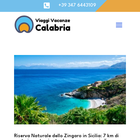

+39 347 6443109
Riserva Naturale dello Zingaro in Sicilia: 7 km di