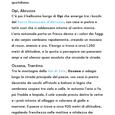
quotidiana.
Opi, Abruzzo
C’è poi il bellissimo borgo di
Opi
che emerge tra i boschi
del
Parco Nazionale d’Abruzzo
, con case in pietra e
tetti scuri che si addensano intorno al centro storico.
L’aria autunnale porta un fresco deciso e i colori dei faggi
e dei carpini cambiano rapidamente, creando un mosaico
di rosso, arancio e oro. Il borgo si trova a circa 1.250
metri di altitudine, e la quota si percepisce nei panorami
ampi e nel silenzio quasi assoluto che circonda le strade.
Ossana, Trentino
Tra le montagne della
Val di Sole
,
Ossana
si adagia
lungo la strada principale del paese, con case in pietra
decorate da vecchi affreschi e balconi in legno che
sembrano sospesi tra cielo e valle. In autunno l’aria si fa
più fredda e limpida, il sole scende presto dietro le vette
e i prati intorno al villaggio si colorano di giallo e
marrone. Il paese si trova a circa 920 metri di altitudine,
regalando freschezza nelle mattine e nitidezza dei