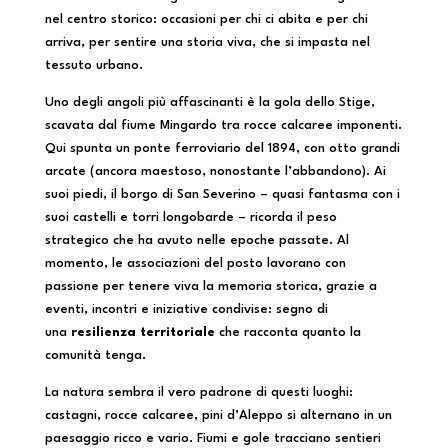
nel centro storico: occasioni per chi ci abita e per chi
arriva, per sentire una storia viva, che si impasta nel
tessuto urbano.
Uno degli angoli più affascinanti è la gola dello Stige,
scavata dal fiume Mingardo tra rocce calcaree imponenti.
Qui spunta un ponte ferroviario del 1894, con otto grandi
arcate (ancora maestoso, nonostante l’abbandono). Ai
suoi piedi, il borgo di San Severino – quasi fantasma con i
suoi castelli e torri longobarde – ricorda il peso
strategico che ha avuto nelle epoche passate. Al
momento, le associazioni del posto lavorano con
passione per tenere viva la memoria storica, grazie a
eventi, incontri e iniziative condivise: segno di
una
resilienza territoriale
che racconta quanto la
comunità tenga.
La natura sembra il vero padrone di questi luoghi:
castagni, rocce calcaree, pini d’Aleppo si alternano in un
paesaggio ricco e vario. Fiumi e gole tracciano sentieri