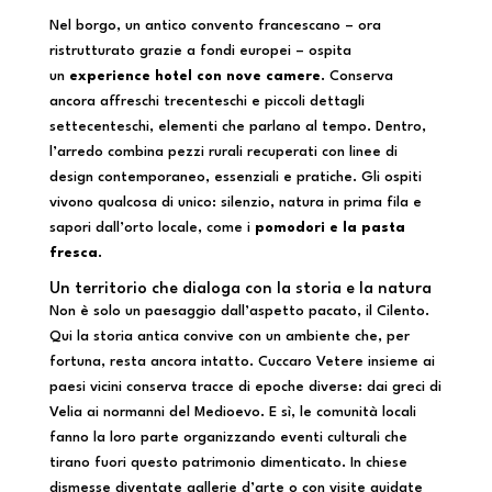
Nel borgo, un antico convento francescano – ora
ristrutturato grazie a fondi europei – ospita
un
experience hotel con nove camere
. Conserva
ancora affreschi trecenteschi e piccoli dettagli
settecenteschi, elementi che parlano al tempo. Dentro,
l’arredo combina pezzi rurali recuperati con linee di
design contemporaneo, essenziali e pratiche. Gli ospiti
vivono qualcosa di unico: silenzio, natura in prima fila e
sapori dall’orto locale, come i
pomodori e la pasta
fresca
.
Un territorio che dialoga con la storia e la natura
Non è solo un paesaggio dall’aspetto pacato, il Cilento.
Qui la storia antica convive con un ambiente che, per
fortuna, resta ancora intatto. Cuccaro Vetere insieme ai
paesi vicini conserva tracce di epoche diverse: dai greci di
Velia ai normanni del Medioevo. E sì, le comunità locali
fanno la loro parte organizzando eventi culturali che
tirano fuori questo patrimonio dimenticato. In chiese
dismesse diventate gallerie d’arte o con visite guidate