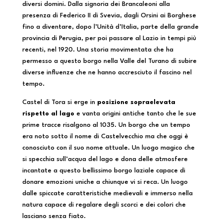
diversi domini. Dalla signoria dei Brancaleoni alla
presenza di Federico II di Svevia, dagli Orsini ai Borghese
fino a diventare, dopo l’Unità d’Italia, parte della grande
provincia di Perugia, per poi passare al Lazio in tempi più
recenti, nel 1920. Una storia movimentata che ha
permesso a questo borgo nella Valle del Turano di subire
diverse influenze che ne hanno accresciuto il fascino nel
tempo.
Castel di Tora si erge in
posizione sopraelevata
rispetto al lago
e vanta origini antiche tanto che le sue
prime tracce risalgono al 1035. Un borgo che un tempo
era noto sotto il nome di Castelvecchio ma che oggi è
conosciuto con il suo nome attuale. Un luogo magico che
si specchia sull’acqua del lago e dona delle atmosfere
incantate a questo bellissimo borgo laziale capace di
donare emozioni uniche a chiunque vi si reca. Un luogo
dalle spiccate caratteristiche medievali e immerso nella
natura capace di regalare degli scorci e dei colori che
lasciano senza fiato.