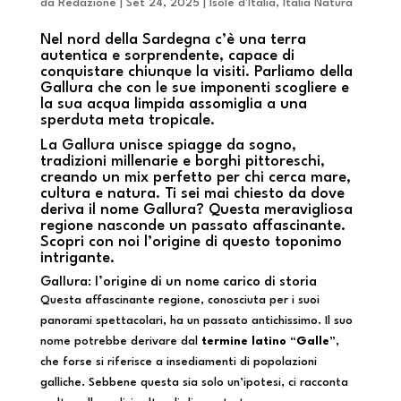
da
Redazione
|
Set 24, 2025
|
Isole d'Italia
,
Italia Natura
N
el nord della Sardegna c’è una terra
autentica e sorprendente, capace di
conquistare chiunque la visiti. Parliamo della
Gallura che con le sue imponenti scogliere e
la sua acqua limpida assomiglia a una
sperduta meta tropicale.
La Gallura unisce spiagge da sogno,
tradizioni millenarie e borghi pittoreschi,
creando un mix perfetto per chi cerca mare,
cultura e natura. Ti sei mai chiesto da dove
deriva il nome Gallura? Questa meravigliosa
regione nasconde un passato affascinante.
Scopri con noi l’origine di questo toponimo
intrigante.
Gallura: l’origine di un nome carico di storia
Questa affascinante regione, conosciuta per i suoi
panorami spettacolari, ha un passato antichissimo. Il suo
nome potrebbe derivare dal
termine latino “Galle”
,
che forse si riferisce a insediamenti di popolazioni
galliche. Sebbene questa sia solo un’ipotesi, ci racconta