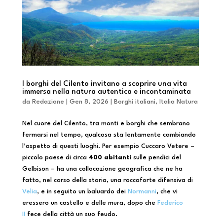
I borghi del Cilento invitano a scoprire una vita
immersa nella natura autentica e incontaminata
da
Redazione
|
Gen 8, 2026
|
Borghi italiani
,
Italia Natura
Nel cuore del Cilento, tra monti e borghi che sembrano
fermarsi nel tempo, qualcosa sta lentamente cambiando
l’aspetto di questi luoghi. Per esempio Cuccaro Vetere –
piccolo paese di circa
4
00 abitanti
sulle pendici del
Gelbison – ha una collocazione geografica che ne ha
fatto, nel corso della storia, una roccaforte difensiva di
Velia
, e in seguito un baluardo dei
Normanni
, che vi
eressero un castello e delle mura, dopo che
Federico
II
fece della città un suo feudo.