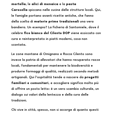
mortella
, le
alici di menaica
e la
pasta
Carosella
spiccano nelle cucine delle strutture locali. Qui,
le famiglie portano avanti ricette antiche, che fanno
della scelta di
materie prime tradizionali
una vera
bandiera. Un esempio? La Ficheria di Santomiele, dove il
celebre
fico bianco del Cilento DOP
viene essiccato con
cura e reinterpretato in piatti moderni, cosa non
scontata.
Le zone montane di Omignano e Rocca Cilento sono
invece la patria di allevatori che hanno recuperato razze
locali, fondamentali per mantenere la biodiversità e
produrre formaggi di qualità, realizzati secondo metodi
artigianali. Qui l’ospitalità tende a nascere da
progetti
familiari e comunitari
, e accogliere significa molto più
di offrire un posto letto: è un vero scambio culturale, un
dialogo sui valori della lentezza e della cura delle
tradizioni.
Chi vive in città, spesso, non si accorge di quanto questi