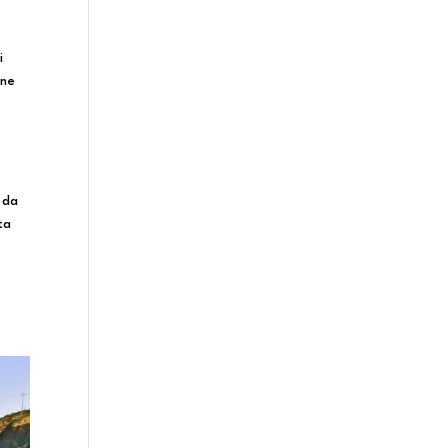
i
one
 da
ta