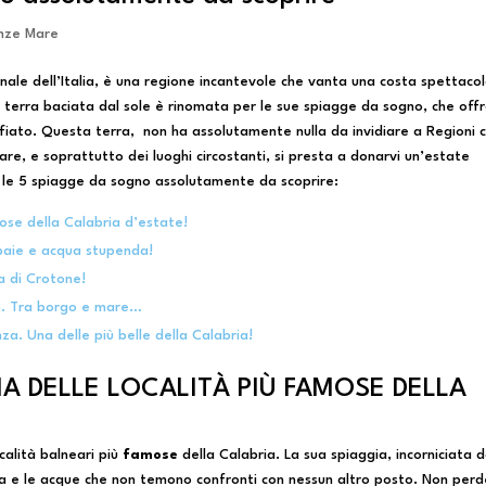
nze Mare
ionale dell’Italia, è una regione incantevole che vanta una costa spettaco
 terra baciata dal sole è rinomata per le sue spiagge da sogno, che off
fiato. Questa terra, non ha assolutamente nulla da invidiare a Regioni
 mare, e soprattutto dei luoghi circostanti, si presta a donarvi un’estate
a le 5 spiagge da sogno assolutamente da scoprire:
mose della Calabria d’estate!
 baie e acqua stupenda!
a di Crotone!
ro. Tra borgo e mare…
za. Una delle più belle della Calabria!
NA DELLE LOCALITÀ PIÙ FAMOSE DELLA
calità balneari più
famose
della Calabria. La sua spiaggia, incorniciata 
a e le acque che non temono confronti con nessun altro posto. Non per