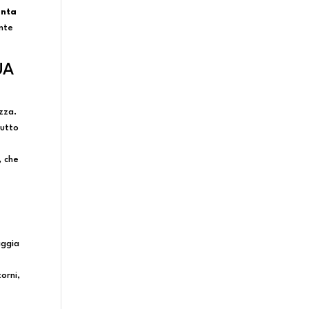
anta
ante
UA
zza.
tutto
, che
aggia
orni,