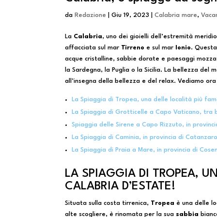
da
Redazione
|
Giu 19, 2023
|
Calabria mare
,
Vaca
La
Calabria
, uno dei gioielli dell’estremità merid
affacciata sul mar
Tirreno
e sul mar
Ionio
. Questa
acque cristalline, sabbie dorate e paesaggi mozza
la Sardegna, la Puglia o la Sicilia. La bellezza del
all’insegna della bellezza e del relax. Vediamo or
La Spiaggia di Tropea, una delle località più fa
La Spiaggia di Grotticelle a Capo Vaticano, tra
Spiaggia delle Sirene a Capo Rizzuto, in provinci
La Spiaggia di Caminia, in provincia di Catanza
La Spiaggia di Praia a Mare, in provincia di Cosen
LA SPIAGGIA DI TROPEA, U
CALABRIA D’ESTATE!
Situata sulla costa tirrenica,
Tropea
è una delle lo
alte scogliere, è rinomata per la sua
sabbia
bianc