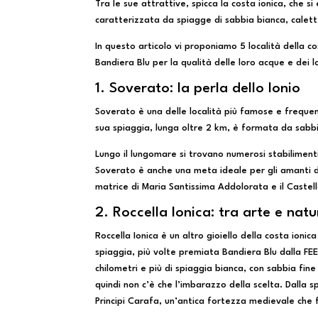
Tra le sue attrattive, spicca la costa ionica, che 
caratterizzata da spiagge di sabbia bianca, calette
In questo articolo vi proponiamo 5 località della c
Bandiera Blu per la qualità delle loro acque e dei lo
1. Soverato: la perla dello Ionio
Soverato è una delle località più famose e frequen
sua spiaggia, lunga oltre 2 km, è formata da sabb
Lungo il lungomare si trovano numerosi stabilimenti
Soverato è anche una meta ideale per gli amanti de
matrice di Maria Santissima Addolorata e il Caste
2. Roccella Ionica: tra arte e nat
Roccella Ionica è un altro gioiello della costa ioni
spiaggia, più volte premiata Bandiera Blu dalla FE
chilometri e più di spiaggia bianca, con sabbia fine
quindi non c’è che l’imbarazzo della scelta. Dalla 
Principi Carafa, un’antica fortezza medievale che f