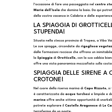
l’occasione di fare una passeggiata nel
centro sto
Maria dell’Isola
che domina la baia. Da qui potre
della vostra vacanza in Calabria e delle esperienze
LA SPIAGGIA DI GROTTICEL
STUPENDA!
Situata nella stessa provincia di Tropea, a Vibo V
Le sue spiagge, circondate da
rigogliosa vegeta
dalle formazioni rocciose che offrono un inimitabi
la
Spiaggia
di
Grotticelle
, con la sua sabbia bian
offre una vista panoramica mozzafiato sulla cost
SPIAGGIA DELLE SIRENE A 
CROTONE!
Nel cuore della riserva marina di
Capo Rizzuto
, s
è caratterizzata da
acque turchesi
e limpide e da
marina
offre anche ottime opportunità di snorkeli
potrete esplorare il
Castello Aragonese
di
Le Ca
terraferma da un ponte.