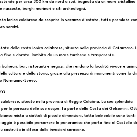
si estende per circa 300 km da nord a sud, bagnata da un mare cristallino
 nascoste, borghi marinari e siti archeologici.
osta ionica calabrese da scoprire in vacanza d’estate, tutte premiate con
ro servizi.
tate della costa ionica calabrese, situata nella provincia di Catanzaro. 
ia fine e dorata, lambita da un mare turchese e trasparente.
 balneari, bar, ristoranti e negozi, che rendono la località vivace e anim
lla cultura e della storia, grazie alla presenza di monumenti come la ch
llo Normanno-Svevo.
ura
ca calabrese, situato nella provincia di Reggio Calabria. La sua splendida
E per la purezza delle sue acque, fa parte della Costa dei Gelsomini. Ot
 bianca mista a ciottoli di piccole dimensioni, tutta balneabile sono tanti
spiaggia è possibile percorrere la panoramica che porta fino al Castello d
u costruita in difesa dalle invasioni saracene.