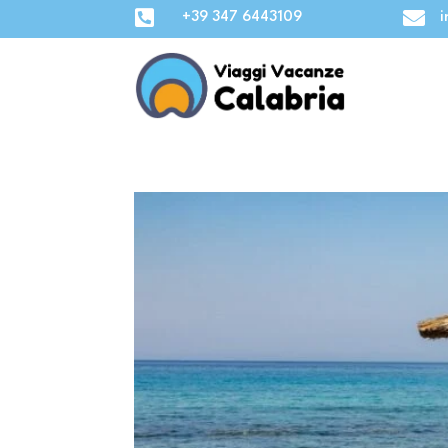


+39 347 6443109
i