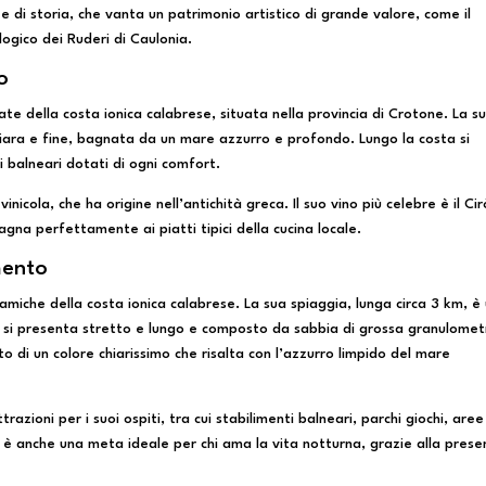
o e di storia, che vanta un patrimonio artistico di grande valore, come il
ogico dei Ruderi di Caulonia.
o
ate della costa ionica calabrese, situata nella provincia di Crotone. La s
hiara e fine, bagnata da un mare azzurro e profondo. Lungo la costa si
ti balneari dotati di ogni comfort.
icola, che ha origine nell’antichità greca. Il suo vino più celebre è il Cir
na perfettamente ai piatti tipici della cucina locale.
mento
namiche della costa ionica calabrese. La sua spiaggia, lunga circa 3 km, è
le si presenta stretto e lungo e composto da sabbia di grossa granulomet
utto di un colore chiarissimo che risalta con l’azzurro limpido del mare
razioni per i suoi ospiti, tra cui stabilimenti balneari, parchi giochi, aree
cce è anche una meta ideale per chi ama la vita notturna, grazie alla pres