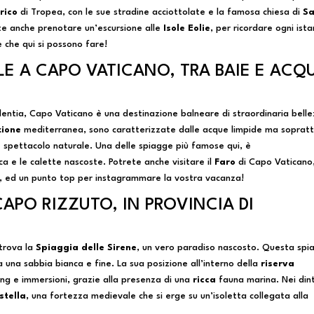
rico
di Tropea, con le sue stradine acciottolate e la famosa chiesa di
S
te anche prenotare un’escursione alle
Isole Eolie
, per ricordare ogni ist
 che qui si possono fare!
LE A CAPO VATICANO, TRA BAIE E ACQ
alentia, Capo Vaticano è una destinazione balneare di straordinaria belle
zione
mediterranea, sono caratterizzate dalle acque limpide ma soprat
le spettacolo naturale. Una delle spiagge più famose qui, è
ca e le calette nascoste. Potrete anche visitare il
Faro
di Capo Vaticano
a, ed un punto top per instagrammare la vostra vacanza!
CAPO RIZZUTO, IN PROVINCIA DI
i trova la
Spiaggia delle Sirene
, un vero paradiso nascosto. Questa spi
 una sabbia bianca e fine. La sua posizione all’interno della
riserva
ng e immersioni, grazie alla presenza di una
ricca
fauna marina. Nei dint
stella
, una fortezza medievale che si erge su un’isoletta collegata alla