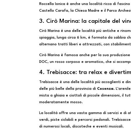
Roccella Ionica è anche una località ricca di fascin
Castello Carafa, la Chiesa Madre e il Parco Archeol
3. Cirò Marina: la capitale del vin
Cirò Marina è una delle località più antiche e rinom
spiaggia, lunga circa 6 km, è formata da sabbia c
alternano tratti liberi e attrezzati, con stabilimen
Cirò Marina è famosa anche per la sua produzione vin
DOC, un rosso corposo e aromatico, che si accompag
4. Trebisacce: tra relax e diverti
Trebisacce è una delle località più accoglienti e di
delle più belle della provincia di
Cosenza
. L’areni
mista a ghiaia e ciottoli di piccole dimensioni, il t
moderatamente mosso.
La località offre una vasta gamma di servizi e di att
verdi, piste ciclabili e percorsi pedonali. Trebisa
di numerosi locali, discoteche e eventi musicali.