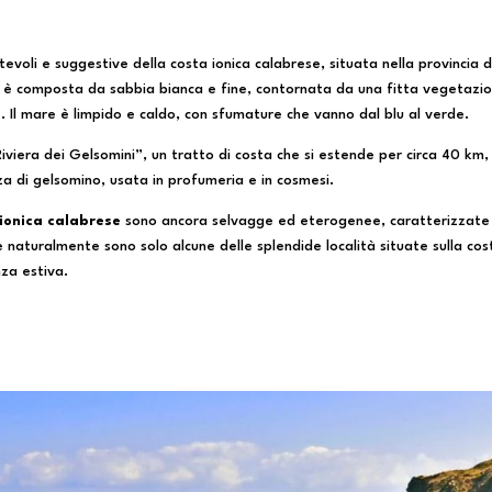
tevoli e suggestive della costa ionica calabrese, situata nella provincia d
m, è composta da sabbia bianca e fine, contornata da una fitta vegetazi
. Il mare è limpido e caldo, con sfumature che vanno dal blu al verde.
iviera dei Gelsomini”, un tratto di costa che si estende per circa 40 km,
nza di gelsomino, usata in profumeria e in cosmesi.
 ionica calabrese
sono ancora selvagge ed eterogenee, caratterizzate
 naturalmente sono solo alcune delle splendide località situate sulla cos
za estiva.