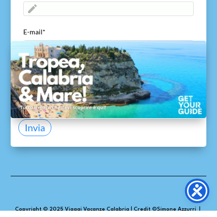
E-mail
*
ACCETTO di inviare il mio nome ed e-mail
*
Acconsento a viaggivacanzecalabria.com alla
ricezione del mio nome ed e-mail per consentire di
ricontattarmi e di inviare la guida gratuita.
Invia
Copyright © 2025
Viaggi Vacanze Calabria
|
Credit ©
Simone Azzurri
|
Powered by ©
fanaticoweb.com