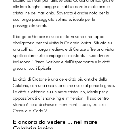
località balneari più famose della Calabria ionica, grazie
alle loro lunghe spiagge di sabbia dorata e alle acque
cristalline del mar Ionio. Soverato è anche nota per la
sua lunga passeggiata sul mare, ideale per le
passeggiate serali.
Il borgo di Gerace e i suoi dintorni sono una tappa
obbligatoria per chi visita la Calabria ionica. Situato su
una collina, il borgo medievale di Gerace offre una vista
spettacolare sulle campagne circostanti. I suoi dintorni
includono il Parco Nazionale dell’Aspromonte e la città
greca di Locri Epizefiri.
La città di Crotone è una delle città più antiche della
Calabria, con una ricca storia che risale al periodo greco.
La città si affaccia su un mare cristallino, ideale per gli
appassionati di snorkeling e immersioni. Il suo centro
storico è ricco di chiese e monumenti storici, tra cui il
Castello di Carlo V.
E ancora da vedere … nel mare
Calabria ionica