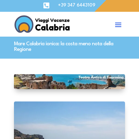

+39 347 6443109
Mare Calabria ionica: la costa meno nota della
Regione