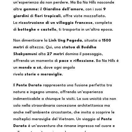
un’esperienza da non perdere. Ma Ba Na Hills nasconde
altre
gemme
: il
Giardino dell’amore
, con i suoi
9
giardini
di
fiori tropicali
, offre viste mozzafiato.
La
ricostruzione di un villaggio francese
, completa
di
botteghe
e
castello
, ti trasporta in un’altra epoca.
Non dimenticare la
Linh Ung Pagoda
, situata a
1500
metri
di altezza. Qui, una
statua di Buddha
Shakyamuni
alta
27 metri
domina il paesaggio,
offrendo un momento di
pace
e
riflessione
. Ba Na Hills è
un
mondo a sé
, dove ogni angolo
rivela
storie
e
meraviglie
.
Il
Ponte Dorato
rappresenta una fusione perfetta tra
natura e ingegno umano, offrendo un’esperienza
indimenticabile a chiunque lo visiti. La sua unicità sta non
solo nella straordinaria concezione architettonica ma
anche nell’ambiente circostante, che invita a scoprire le
molteplici meraviglie del Vietnam. Un viaggio al
Ponte
Dorato
è un’avventura che rimane impressa nel cuore e