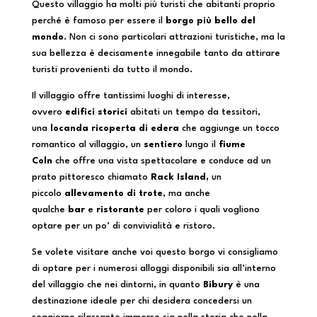
Questo villaggio ha molti più turisti che abitanti proprio
perché è famoso per essere il
borgo più bello del
mondo
. Non ci sono particolari attrazioni turistiche, ma la
sua bellezza è decisamente innegabile tanto da attirare
turisti provenienti da tutto il mondo.
Il villaggio offre tantissimi luoghi di interesse,
ovvero
edifici storici
abitati un tempo da tessitori,
una
locanda ricoperta di edera
che aggiunge un tocco
romantico al villaggio, un
sentiero
lungo il
fiume
Coln
che offre una vista spettacolare e conduce ad un
prato pittoresco chiamato
Rack Island,
un
piccolo
allevamento di trote
, ma anche
qualche
bar
e
ristorante
per coloro i quali vogliono
optare per un po’ di convivialità e ristoro.
Se volete visitare anche voi questo borgo vi consigliamo
di optare per i numerosi alloggi disponibili sia all’interno
del villaggio che nei dintorni, in quanto
Bibury
è una
destinazione ideale per chi desidera concedersi un