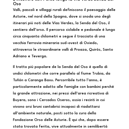
Oso
Valli, pascoli e villaggi rurali definiscono il paesaggio delle
Asturie, nel nord della Spagna, dove si snoda uno degli
itinerari più noti delle Vías Verdes, la Senda del Oso, il
sentiero dell’orso. Il percorso ciclabile e pedonale è lungo
circa cinquanta chilometri e segue il tracciato di una
vecchia ferrovia mineraria sud-ovest di Oviedo,
attraverso le straordinarie valli di Proaza, Quirós, Santo
Adriano e Teverga.
Il tratto più popolare de la Senda del Oso è quello di
undici chilometri che corre parallelo al fiume Trubia, da
Tuñón a Caranga Baxu. Percorribile tutto l’anno, è
particolarmente adatto alle famiglie con bambini perché
la grande attrazione, nei pressi dell’area ricreativa di
Buyera, sono i Cercados Oseros, ossia i recinti in cui
vivono orsi bruni cantabrici incapaci di riadattarsi
all’ambiente naturale, posti sotto la cura della
Fondazione Orso delle Asturie. È qui che, dopo essere
stata trovata ferita, vive attualmente in semilibertà