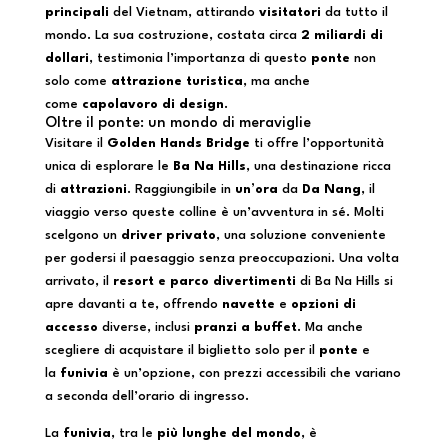
principali
del Vietnam, attirando
visitatori
da tutto il
mondo. La sua costruzione, costata circa
2 miliardi di
dollari
, testimonia l’importanza di questo
ponte
non
solo come
attrazione turistica
, ma anche
come
capolavoro di design
.
Oltre il ponte: un mondo di meraviglie
Visitare il
Golden Hands Bridge
ti offre l’opportunità
unica di esplorare le
Ba Na Hills
, una destinazione ricca
di
attrazioni
. Raggiungibile in
un’ora
da
Da Nang
, il
viaggio verso queste colline è un’avventura in sé. Molti
scelgono un
driver privato
, una soluzione conveniente
per godersi il paesaggio senza preoccupazioni. Una volta
arrivato, il
resort e parco divertimenti
di Ba Na Hills si
apre davanti a te, offrendo
navette
e
opzioni di
accesso
diverse, inclusi
pranzi a buffet
. Ma anche
scegliere di acquistare il biglietto solo per il
ponte
e
la
funivia
è un’opzione, con prezzi accessibili che variano
a seconda dell’orario di ingresso.
La
funivia
, tra le
più lunghe del mondo
, è