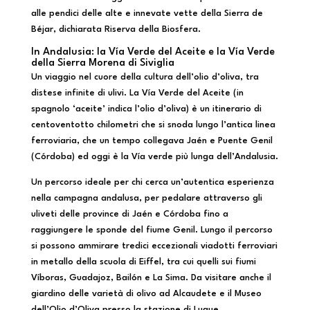
alle pendici delle alte e innevate vette della Sierra de
Béjar, dichiarata Riserva della Biosfera.
In Andalusia: la Vía Verde del Aceite e la Vía Verde
della Sierra Morena di Siviglia
Un viaggio nel cuore della cultura dell’olio d’oliva, tra
distese infinite di ulivi. La Vía Verde del Aceite (in
spagnolo ‘aceite’ indica l’olio d’oliva) è un itinerario di
centoventotto chilometri che si snoda lungo l’antica linea
ferroviaria, che un tempo collegava Jaén e Puente Genil
(Córdoba) ed oggi è la Vía verde più lunga dell’Andalusia.
Un percorso ideale per chi cerca un’autentica esperienza
nella campagna andalusa, per pedalare attraverso gli
uliveti delle province di Jaén e Córdoba fino a
raggiungere le sponde del fiume Genil. Lungo il percorso
si possono ammirare tredici eccezionali viadotti ferroviari
in metallo della scuola di Eiffel, tra cui quelli sui fiumi
Víboras, Guadajoz, Bailón e La Sima. Da visitare anche il
giardino delle varietà di olivo ad Alcaudete e il Museo
dell’Olio d’Oliva presso la stazione di Luque.