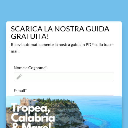
SCARICA LA NOSTRA GUIDA
GRATUITA!
Ricevi automaticamente la nostra guida in PDF sulla tua e-
mail.
Nome e Cognome
*
E-mail
*
ACCETTO di inviare il mio nome ed e-mail
*
Acconsento a viaggivacanzecalabria.com alla
ricezione del mio nome ed e-mail per consentire di