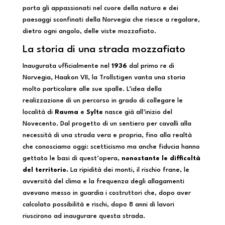
porta gli appassionati nel cuore della natura e dei
paesaggi sconfinati della Norvegia che riesce a regalare,
dietro ogni angolo, delle viste mozzafiato.
La storia di una strada mozzafiato
Inaugurata ufficialmente nel
1936
dal primo re di
Norvegia, Haakon VII, la Trollstigen vanta una storia
molto particolare alle sue spalle. L’idea della
realizzazione di un percorso in grado di collegare le
località di
Rauma
e
Sylte
nasce già all’inizio del
Novecento. Dal progetto di un sentiero per cavalli alla
necessità di una strada vera e propria, fino alla realtà
che conosciamo oggi: scetticismo ma anche fiducia hanno
gettato le basi di quest’opera,
nonostante le difficoltà
del territorio.
La ripidità dei monti, il rischio frane, le
avversità del clima e la frequenza degli allagamenti
avevano messo in guardia i costruttori che, dopo aver
calcolato possibilità e rischi, dopo 8 anni di lavori
riuscirono ad inaugurare questa strada.