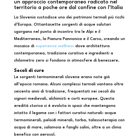
un approccio contemporaneo radicato nel
territorio a poche ore dal confine con l’Italia
La Slovenia custodisce uno dei patrimoni termali più ricchi
d’Europa. Ottantasette sorgenti di acque salutari
sgorgano nel punto di incontro tra le Alpi e il
Mediterraneo, la Pianura Pannonica e il Carso, creando un
mosaico di
esperienze wellness
dove architettura
contemporanea, tradizione curativa e ingredienti a
chilometro zero si fondono in atmosfere di benessere.
Secoli di cure
Le sorgenti termominerali slovene erano note già
all’epoca romana. Alcuni complessi termali vantano oltre
seicento anni di tradizione, frequentati nei secoli da
signori medievali, alchimisti e corti europee. Questa
eredità storica si è evoluta in spazi che mantengono
intatto il legame con i fattori curativi naturali: acque
termominerali, peloidi minerali, torba, talassoterapia con
acqua di mare, salamoia e fanghi salini, oltre a un clima
benefico con aerosol.