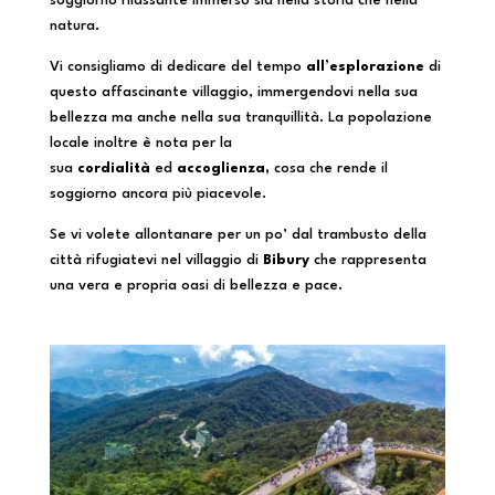
soggiorno rilassante immerso sia nella storia che nella
natura.
Vi consigliamo di dedicare del tempo
all’esplorazione
di
questo affascinante villaggio, immergendovi nella sua
bellezza ma anche nella sua tranquillità. La popolazione
locale inoltre è nota per la
sua
cordialità
ed
accoglienza,
cosa che rende il
soggiorno ancora più piacevole.
Se vi volete allontanare per un po’ dal trambusto della
città rifugiatevi nel villaggio di
Bibury
che rappresenta
una vera e propria oasi di bellezza e pace.