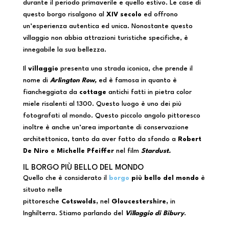
durante il periodo primaverile e quello estivo. Le case di
questo borgo risalgono al
XIV secolo
ed offrono
un’esperienza autentica ed unica. Nonostante questo
villaggio non abbia attrazioni turistiche specifiche, è
innegabile la sua bellezza.
Il
villaggio
presenta una strada iconica, che prende il
nome di
Arlington Row,
ed è famosa in quanto è
fiancheggiata da
cottage
antichi fatti in pietra color
miele risalenti al 1300. Questo luogo è uno dei più
fotografati al mondo. Questo piccolo angolo pittoresco
inoltre è anche un’area importante di conservazione
architettonica, tanto da aver fatto da sfondo a
Robert
De Niro
e
Michelle Pfeiffer
nel film
Stardust.
IL BORGO PIÙ BELLO DEL MONDO
Quello che è considerato il
borgo
più bello del mondo
è
situato nelle
pittoresche
Cotswolds,
nel
Gloucestershire,
in
Inghilterra. Stiamo parlando del
Villaggio di Bibury
.