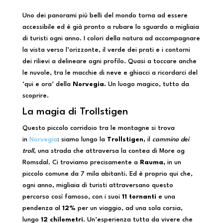
Uno dei panorami più belli del mondo torna ad essere
accessibile ed è già pronto a rubare lo sguardo a migliaia
di turisti ogni anno. I colori della natura ad accompagnare
la vista verso l’orizzonte, il verde dei prati e i contorni
dei rilievi a delineare ogni profilo. Quasi a toccare anche
le nuvole, tra le macchie di neve e ghiacci a ricordarci del
‘qui e ora’ della
Norvegia.
Un luogo magico, tutto da
scoprire.
La magia di Trollstigen
Questo piccolo corridoio tra le montagne si trova
in
Norvegia
: siamo lungo la
Trollstigen,
il
cammino dei
troll
, una strada che attraversa la contea di More og
Romsdal. Ci troviamo precisamente a
Rauma,
in un
piccolo comune da 7 mila abitanti. Ed è proprio qui che,
ogni anno, migliaia di turisti attraversano questo
percorso così famoso, con i suoi
11 tornanti
e una
pendenza al
12%
per un viaggio, ad una sola corsia,
lungo
12 chilometri
. Un’esperienza tutta da vivere che