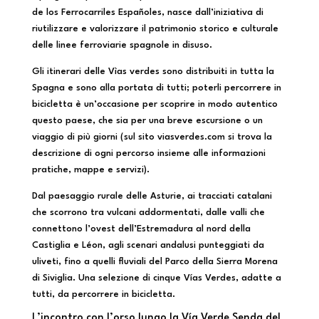
de los Ferrocarriles Españoles, nasce dall’iniziativa di
riutilizzare e valorizzare il patrimonio storico e culturale
delle linee ferroviarie spagnole in disuso.
Gli itinerari delle Vìas verdes sono distribuiti in tutta la
Spagna e sono alla portata di tutti; poterli percorrere in
bicicletta è un’occasione per scoprire in modo autentico
questo paese, che sia per una breve escursione o un
viaggio di più giorni (sul sito viasverdes.com si trova la
descrizione di ogni percorso insieme alle informazioni
pratiche, mappe e servizi).
Dal paesaggio rurale delle Asturie, ai tracciati catalani
che scorrono tra vulcani addormentati, dalle valli che
connettono l’ovest dell’Estremadura al nord della
Castiglia e Léon, agli scenari andalusi punteggiati da
uliveti, fino a quelli fluviali del Parco della Sierra Morena
di Siviglia. Una selezione di cinque Vías Verdes, adatte a
tutti, da percorrere in bicicletta.
L’incontro con l’orso lungo la Vía Verde Senda del