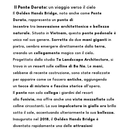
Il Ponte Dorato:
un viaggio verso il cielo
Il
Golden Hands Bridge
, noto anche come
Ponte
Dorato
, rappresenta un
punto di
incontro
tra
innovazione architettonica
e
bellezza
naturale
. Situato in
Vietnam
, questo
ponte pedonale
è
unico nel suo genere.
Sorretto
da due
mani giganti
in
pietra, sembra emergere direttamente dalla
terra
,
creando un
collegamento
magico con il cielo.
Progettato dallo studio
Ta Landscape Architecture
, si
trova in un
resort
sulle
colline di Ba Na
. Le
mani
,
sebbene di recente costruzione, sono state realizzate
per apparire come se fossero
antiche
, aggiungendo
un
tocco di mistero
e
fascino storico
all’opera.
Il
ponte
non solo
collega
i giardini del resort
alla
funivia
, ma offre anche una
vista mozzafiato
sulle
colline circostanti. La sua
impalcatura in giallo oro
brilla
sotto il sole, accentuando ulteriormente la sua
bellezza
.
Inaugurato nel
2018
, il
Golden Hands Bridge
è
diventato rapidamente una delle
attrazioni