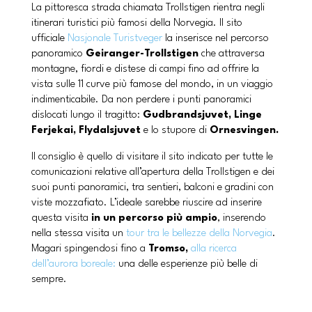
La pittoresca strada chiamata Trollstigen rientra negli
itinerari turistici più famosi della Norvegia. Il sito
ufficiale
Nasjonale Turistveger
la inserisce nel percorso
panoramico
Geiranger-Trollstigen
che attraversa
montagne, fiordi e distese di campi fino ad offrire la
vista sulle 11 curve più famose del mondo, in un viaggio
indimenticabile. Da non perdere i punti panoramici
dislocati lungo il tragitto:
Gudbrandsjuvet,
Linge
Ferjekai, Flydalsjuvet
e lo stupore di
Ornesvingen.
Il consiglio è quello di visitare il sito indicato per tutte le
comunicazioni relative all’apertura della Trollstigen e dei
suoi punti panoramici, tra sentieri, balconi e gradini con
viste mozzafiato. L’ideale sarebbe riuscire ad inserire
questa visita
in un percorso più ampio
, inserendo
nella stessa visita un
tour tra le bellezze della Norvegia
.
Magari spingendosi fino a
Tromso,
alla ricerca
dell’aurora boreale:
una delle esperienze più belle di
sempre.