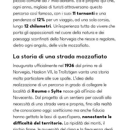
piccolo comune da 7 mila abitanti. Ed è proprio qui che,
ogni anno, migliaia di turisti attraversano questo
percorso così famoso, con i suoi
11 tornanti
e una
pendenza al
12%
per un viaggio, ad una sola corsia,
lungo
12 chilometri
. Un’esperienza tutta da vivere che
porta gli appassionati nel cuore della natura e dei
paesaggi sconfinati della Norvegia che riesce a regalare,
dietro ogni angolo, delle viste mozzafiato.
La storia di una strada mozzafiato
Inaugurata ufficialmente nel
1936
dal primo re di
Norvegia, Haakon VII, la Trollstigen vanta una storia
molto particolare alle sue spalle. L’idea della
realizzazione di un percorso in grado di collegare le
località di
Rauma
e
Sylte
nasce già all’inizio del
Novecento. Dal progetto di un sentiero per cavalli alla
necessità di una strada vera e propria, fino alla realtà
che conosciamo oggi: scetticismo ma anche fiducia
hanno gettato le basi di quest’opera,
nonostante le
difficoltà del territorio.
La ripidità dei monti, il
rischio frane, le avversità del clima e la frequenza degli