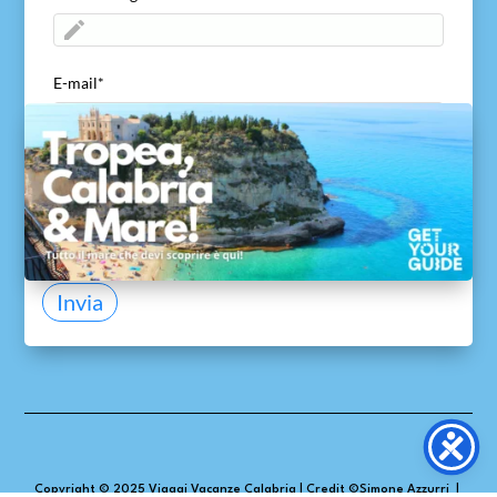
E-mail
*
ACCETTO di inviare il mio nome ed e-mail
*
Acconsento a viaggivacanzecalabria.com alla
ricezione del mio nome ed e-mail per consentire di
ricontattarmi e di inviare la guida gratuita.
Invia
Copyright © 2025
Viaggi Vacanze Calabria
|
Credit ©
Simone Azzurri
|