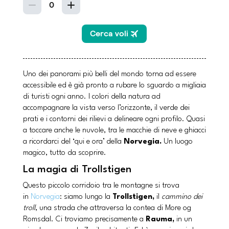
Uno dei panorami più belli del mondo torna ad essere
accessibile ed è già pronto a rubare lo sguardo a migliaia
di turisti ogni anno. I colori della natura ad
accompagnare la vista verso l’orizzonte, il verde dei
prati e i contorni dei rilievi a delineare ogni profilo. Quasi
a toccare anche le nuvole, tra le macchie di neve e ghiacci
a ricordarci del ‘qui e ora’ della
Norvegia.
Un luogo
magico, tutto da scoprire.
La magia di Trollstigen
Questo piccolo corridoio tra le montagne si trova
in
Norvegia
: siamo lungo la
Trollstigen,
il
cammino dei
troll
, una strada che attraversa la contea di More og
Romsdal. Ci troviamo precisamente a
Rauma,
in un