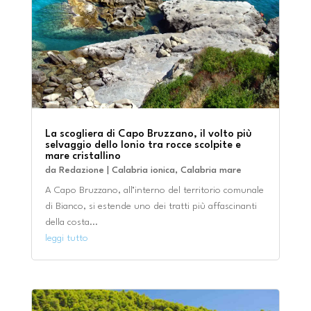
La scogliera di Capo Bruzzano, il volto più
selvaggio dello Ionio tra rocce scolpite e
mare cristallino
da
Redazione
|
Calabria ionica
,
Calabria mare
A Capo Bruzzano, all’interno del territorio comunale
di Bianco, si estende uno dei tratti più affascinanti
della costa...
leggi tutto