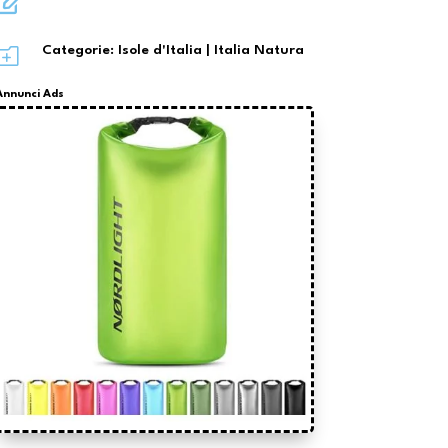

o
Categorie:
Isole d'Italia
|
Italia Natura
Annunci Ads