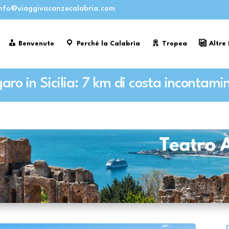
nfo@viaggivacanzecalabria.com
Benvenuto
Perché la Calabria
Tropea
Altre
aro in Sicilia: 7 km di costa incontami