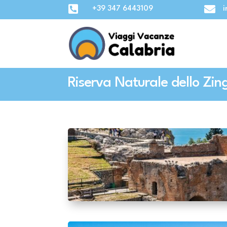


+39 347 6443109
i
Riserva Naturale dello Zing