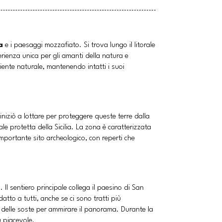
a
e i paesaggi mozzafiato. Si trova lungo il litorale
rienza unica per gli amanti della natura e
mbiente naturale, mantenendo intatti i suoi
 iniziò a lottare per proteggere queste terre dalla
ale protetta della Sicilia. La zona è caratterizzata
importante sito archeologico, con reperti che
Il sentiero principale collega il paesino di San
atto a tutti, anche se ci sono tratti più
o e delle soste per ammirare il panorama. Durante la
ù piacevole.