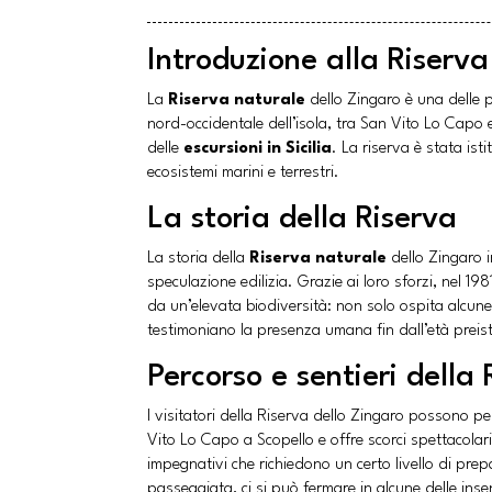
Introduzione alla Riserva
La
Riserva naturale
dello Zingaro è una delle p
nord-occidentale dell’isola, tra San Vito Lo Capo 
delle
escursioni in Sicilia
. La riserva è stata ist
ecosistemi marini e terrestri.
La storia della Riserva
La storia della
Riserva naturale
dello Zingaro i
speculazione edilizia. Grazie ai loro sforzi, nel 19
da un’elevata biodiversità: non solo ospita alcune 
testimoniano la presenza umana fin dall’età preist
Percorso e sentieri della 
I visitatori della Riserva dello Zingaro possono pe
Vito Lo Capo a Scopello e offre scorci spettacolari 
impegnativi che richiedono un certo livello di prep
passeggiata, ci si può fermare in alcune delle ins