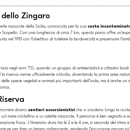
 dello Zingaro
erle nascoste della Sicilia, conosciuta per la sua
costa incontaminat
e Scopello. Con una lunghezza di circa 7 km, questo parco offre un’espe
ituita nel 1981 con l’obiettivo di tutelare la biodiversità e preservare l’a
nizia negli anni ’70, quando un gruppo di ambientalisti e cittadini locali
81 la riserva venne ufficialmente istituita, diventando la prima area natur
delle specie vegetali e animali più importanti dell’isola, ma è anche un 
orica.
Riserva
rcorrere diversi
sentieri escursionistici
che si snodano lungo la costa. 
sul mare cristallino e su calette nascoste. Il percorso è ben segnato e ad
arazione fisica. L’itinerario dura tra le 2 e le 4 ore, a seconda del ritm
enature per fare un bagno rinfrescante, rendendo l’escursione ancora pi