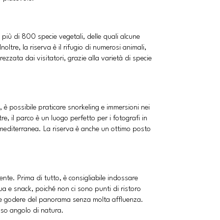
a più di 800 specie vegetali, delle quali alcune
ltre, la riserva è il rifugio di numerosi animali,
rezzata dai visitatori, grazie alla varietà di specie
ni, è possibile praticare snorkeling e immersioni nei
re, il parco è un luogo perfetto per i fotografi in
a mediterranea. La riserva è anche un ottimo posto
nte. Prima di tutto, è consigliabile indossare
ua e snack, poiché non ci sono punti di ristoro
sivo e godere del panorama senza molta affluenza.
ioso angolo di natura.