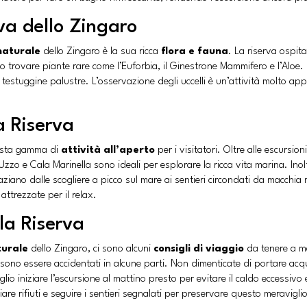
va dello Zingaro
naturale
dello Zingaro è la sua ricca
flora e fauna
. La riserva ospit
trovare piante rare come l’Euforbia, il Ginestrone Mammifero e l’Aloe. Ino
ara testuggine palustre. L’osservazione degli uccelli è un’attività molto app
a Riserva
vasta gamma di
attività all’aperto
per i visitatori. Oltre alle escursio
’Uzzo e Cala Marinella sono ideali per esplorare la ricca vita marina. Inolt
aziano dalle scogliere a picco sul mare ai sentieri circondati da macchi
attrezzate per il relax.
 la Riserva
turale
dello Zingaro, ci sono alcuni
consigli di viaggio
da tenere a me
sono essere accidentati in alcune parti. Non dimenticate di portare acq
 meglio iniziare l’escursione al mattino presto per evitare il caldo ecces
iare rifiuti e seguire i sentieri segnalati per preservare questo meravigl