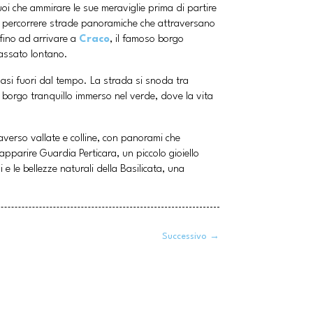
uoi che ammirare le sue meraviglie prima di partire
 a percorrere strade panoramiche che attraversano
fino ad arrivare a
Craco
, il famoso borgo
passato lontano.
uasi fuori dal tempo. La strada si snoda tra
un borgo tranquillo immerso nel verde, dove la vita
traverso vallate e colline, con panorami che
apparire Guardia Perticara, un piccolo gioiello
e le bellezze naturali della Basilicata, una
Successivo
→