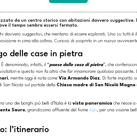
rizzato da un centro storico con abitazioni davvero suggestive. 
dove il tempo sembra essersi fermato.
hi davvero suggestivi, che meritano di essere esplorati. Uno su tutti è il
osizione in cima alla collina. Curioso di scoprirlo in un nuovo avvincen
go delle case in pietra
 È denominato, infatti, il “
paese delle case di pietra
”, che conferiscon
 visitatori e questo non fa altro che far innamorare qualsiasi passante.
nari
, mentre oggi è nota come
Via Armando Diaz
. Di forte impatto s
di San Nicola sul portale della
Chiesa madre di San Nicolò Magno
ra uno dei borghi più belli d’Italia è la
vista panoramica
che riesce a 
rente Sauro
, grandissimo affluente del fiume
Agri
, per una visione be
: l’itinerario