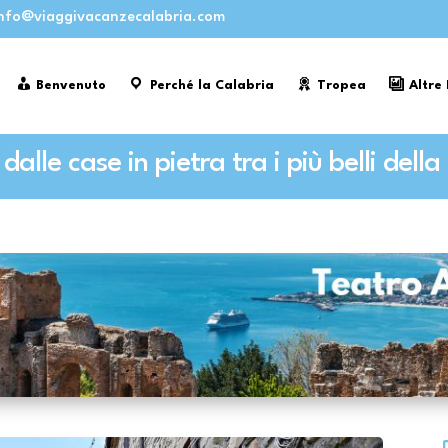
nfo@viaggivacanzecalabria.com
Benvenuto
Perché la Calabria
Tropea
Altre
dalle case in pietra tra i più belli della