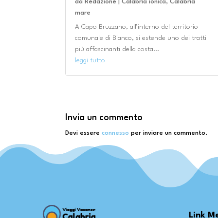
da
Redazione
|
Calabria ionica
,
Calabria
mare
A Capo Bruzzano, all’interno del territorio
comunale di Bianco, si estende uno dei tratti
più affascinanti della costa...
leggi tutto
Invia un commento
Devi essere
connesso
per inviare un commento.
Link M