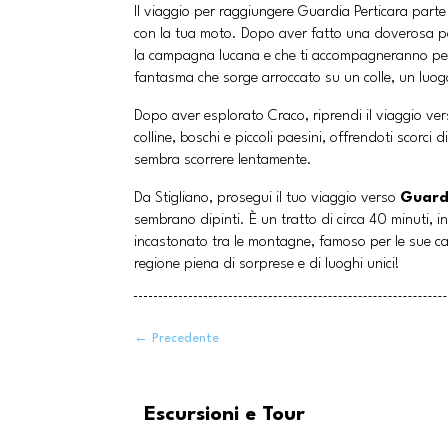
Il viaggio per raggiungere Guardia Perticara part
con la tua moto. Dopo aver fatto una doverosa pas
la campagna lucana e che ti accompagneranno per t
fantasma che sorge arroccato su un colle, un luogo 
Dopo aver esplorato Craco, riprendi il viaggio ve
colline, boschi e piccoli paesini, offrendoti scorc
sembra scorrere lentamente.
Da Stigliano, prosegui il tuo viaggio verso
Guard
sembrano dipinti. È un tratto di circa 40 minuti, i
incastonato tra le montagne, famoso per le sue case
regione piena di sorprese e di luoghi unici!
←
Precedente
Escursioni e Tour