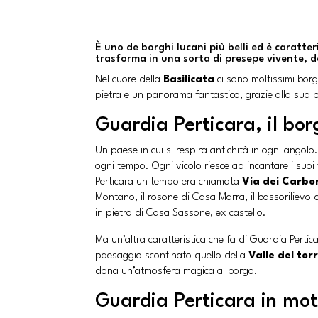
È uno de borghi lucani più belli ed è caratte
trasforma in una sorta di presepe vivente, 
Nel cuore della
Basilicata
ci sono moltissimi borg
pietra e un panorama fantastico, grazie alla sua p
Guardia Perticara, il bor
Un paese in cui si respira antichità in ogni angolo.
ogni tempo. Ogni vicolo riesce ad incantare i suoi
Perticara un tempo era chiamata
Via dei Carbo
Montano, il rosone di Casa Marra, il bassorilievo 
in pietra di Casa Sassone, ex castello.
Ma un’altra caratteristica che fa di Guardia Pertica
paesaggio sconfinato quello della
Valle del tor
dona un’atmosfera magica al borgo.
Guardia Perticara in moto