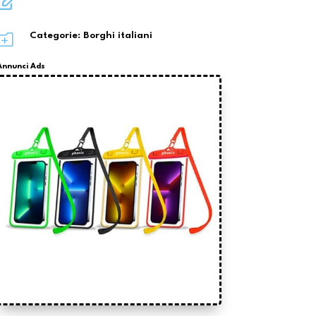

o
Categorie:
Borghi italiani
Annunci Ads