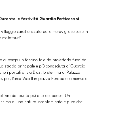
Durante le festività Guardia Perticara si
 villaggio caratterizzato dalle meravigliose case in
te mototour?
o al borgo un fascino tale da proiettarlo fuori da
 La strada principale e più conosciuta di Guardia
ono i portali di via Diaz, lo stemma di Palazzo
e, poi, l’arco Vico II in piazza Europa e la mensola
offrire dal punto più alto del paese. Un
llissima di una natura incontaminata e pura che