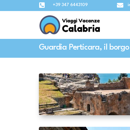


+39 347 6443109
i
Guardia Perticara, il borgo 