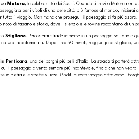
e da
Matera
, la celebre città dei Sassi. Quando ti trovi a Matera non p
seggiata per i vicoli di una delle città più famose al mondo, inizierai
utto il viaggio. Man mano che prosegui, il paesaggio si fa più aspro, 
ricco di fascino e storia, dove il silenzio e le rovine raccontano di un 
rso
Stigliano
. Percorrerai strade immerse in un paesaggio solitario e q
i di natura incontaminata. Dopo circa 50 minuti, raggiungerai Stigliano, 
ia Perticara
, uno dei borghi più belli d’Italia. La strada ti porterà at
n cui il paesaggio diventa sempre più incantevole, fino a che non vedrai 
 in pietra e le strette viuzze. Goditi questo viaggio attraverso i borghi 