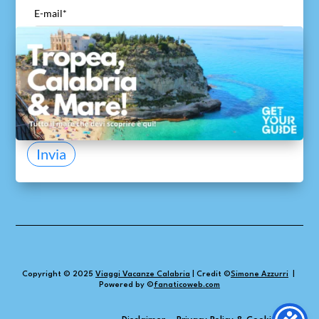
E-mail
*
ACCETTO di inviare il mio nome ed e-mail
*
Acconsento a viaggivacanzecalabria.com alla
ricezione del mio nome ed e-mail per consentire di
ricontattarmi e di inviare la guida gratuita.
Invia
Copyright © 2025
Viaggi Vacanze Calabria
|
Credit ©
Simone Azzurri
|
Powered by ©
fanaticoweb.com