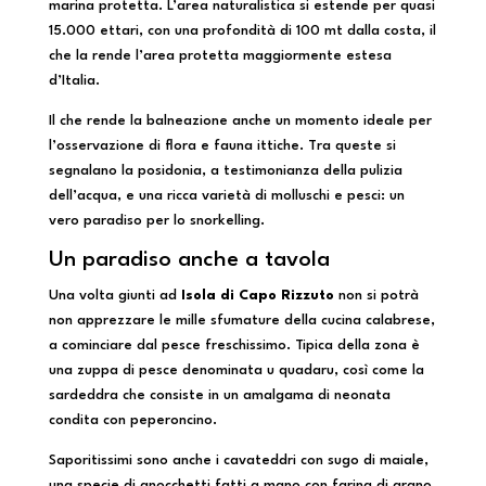
marina protetta. L’area naturalistica si estende per quasi
15.000 ettari, con una profondità di 100 mt dalla costa, il
che la rende l’area protetta maggiormente estesa
d’Italia.
Il che rende la balneazione anche un momento ideale per
l’osservazione di flora e fauna ittiche. Tra queste si
segnalano la posidonia, a testimonianza della pulizia
dell’acqua, e una ricca varietà di molluschi e pesci: un
vero paradiso per lo snorkelling.
Un paradiso anche a tavola
Una volta giunti ad
Isola di Capo Rizzuto
non si potrà
non apprezzare le mille sfumature della cucina calabrese,
a cominciare dal pesce freschissimo. Tipica della zona è
una zuppa di pesce denominata u quadaru, così come la
sardeddra che consiste in un amalgama di neonata
condita con peperoncino.
Saporitissimi sono anche i cavateddri con sugo di maiale,
una specie di gnocchetti fatti a mano con farina di grano