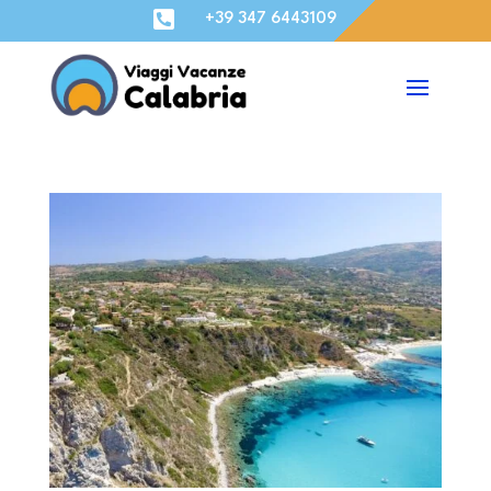

+39 347 6443109