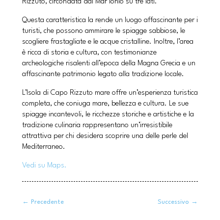
Rizzuto, circondata dal Mar Ionio su tre lati.
Questa caratteristica la rende un luogo affascinante per i
turisti, che possono ammirare le spiagge sabbiose, le
scogliere frastagliate e le acque cristalline. Inoltre, l’area
è ricca di storia e cultura, con testimonianze
archeologiche risalenti all’epoca della Magna Grecia e un
affascinante patrimonio legato alla tradizione locale.
L’Isola di Capo Rizzuto mare offre un’esperienza turistica
completa, che coniuga mare, bellezza e cultura. Le sue
spiagge incantevoli, le ricchezze storiche e artistiche e la
tradizione culinaria rappresentano un’irresistibile
attrattiva per chi desidera scoprire una delle perle del
Mediterraneo.
Vedi su Maps.
←
Precedente
Successivo
→