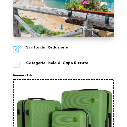

Scritto da: Redazione
o
Categorie:
Isola di Capo Rizzuto
Annunci Ads