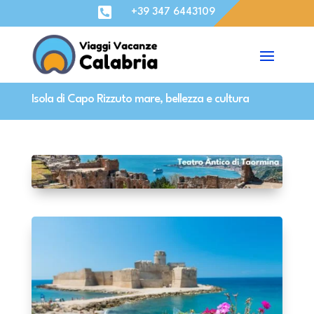

+39 347 6443109
Isola di Capo Rizzuto mare, bellezza e cultura