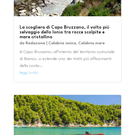
La scogliera di Capo Bruzzano, il volto più
selvaggio dello Ionio tra rocce scolpite e
mare cristallino
da
Redazione
|
Calabria ionica
,
Calabria mare
A Capo Bruzzano, all’interno del territorio comunale
di Bianco, si estende uno dei tratti più affascinanti
della costa...
leggi tutto