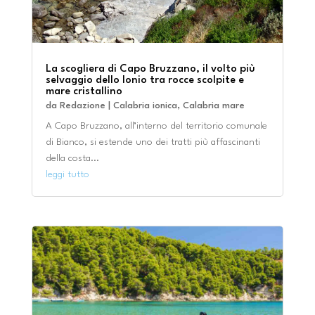
La scogliera di Capo Bruzzano, il volto più
selvaggio dello Ionio tra rocce scolpite e
mare cristallino
da
Redazione
|
Calabria ionica
,
Calabria mare
A Capo Bruzzano, all’interno del territorio comunale
di Bianco, si estende uno dei tratti più affascinanti
della costa...
leggi tutto