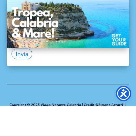
ACCETTO di inviare il mio nome ed e-mail
*
Acconsento a viaggivacanzecalabria.com alla
ricezione del mio nome ed e-mail per consentire di
ricontattarmi e di inviare la guida gratuita.
Invia
Copyright © 2025
Viaggi Vacanze Calabria
|
Credit ©
Simone Azzurri
|
Powered by ©
fanaticoweb.com
Disclaimer
–
Privacy Policy
&
Cookie Policy