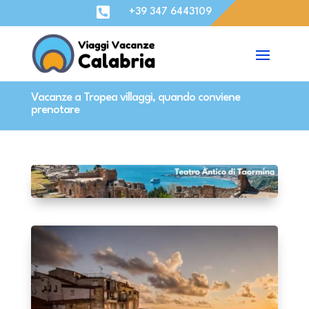

+39 347 6443109
Vacanze a Tropea villaggi, quando conviene
prenotare