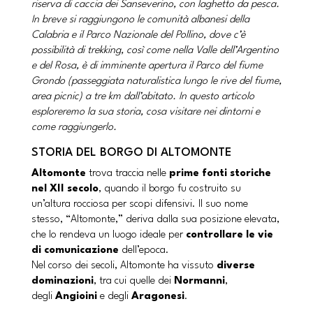
riserva di caccia dei Sanseverino, con laghetto da pesca.
In breve si raggiungono le comunità albanesi della
Calabria e il Parco Nazionale del Pollino, dove c’è
possibilità di trekking, così come nella Valle dell’Argentino
e del Rosa, è di imminente apertura il Parco del fiume
Grondo (passeggiata naturalistica lungo le rive del fiume,
area picnic) a tre km dall’abitato. In questo articolo
esploreremo la sua storia, cosa visitare nei dintorni e
come raggiungerlo.
STORIA DEL BORGO DI ALTOMONTE
Altomonte
trova traccia nelle
prime fonti storiche
nel XII secolo
, quando il borgo fu costruito su
un’altura rocciosa per scopi difensivi. Il suo nome
stesso, “Altomonte,” deriva dalla sua posizione elevata,
che lo rendeva un luogo ideale per
controllare le vie
di comunicazione
dell’epoca.
Nel corso dei secoli, Altomonte ha vissuto
diverse
dominazioni
, tra cui quelle dei
Normanni
,
degli
Angioini
e degli
Aragonesi
.