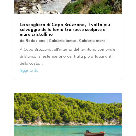
La scogliera di Capo Bruzzano, il volto più
selvaggio dello Ionio tra rocce scolpite e
mare cristallino
da
Redazione
|
Calabria ionica
,
Calabria mare
A Capo Bruzzano, all’interno del territorio comunale
di Bianco, si estende uno dei tratti più affascinanti
della costa...
leggi tutto