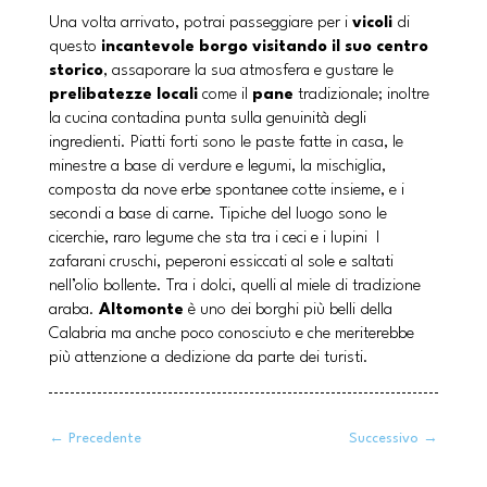
Una volta arrivato, potrai passeggiare per i
vicoli
di
questo
incantevole borgo visitando il suo centro
storico
, assaporare la sua atmosfera e gustare le
prelibatezze locali
come il
pane
tradizionale; inoltre
la cucina contadina punta sulla genuinità degli
ingredienti. Piatti forti sono le paste fatte in casa, le
minestre a base di verdure e legumi, la mischiglia,
composta da nove erbe spontanee cotte insieme, e i
secondi a base di carne. Tipiche del luogo sono le
cicerchie, raro legume che sta tra i ceci e i lupini I
zafarani cruschi, peperoni essiccati al sole e saltati
nell’olio bollente. Tra i dolci, quelli al miele di tradizione
araba.
Altomonte
è uno dei borghi più belli della
Calabria ma anche poco conosciuto e che meriterebbe
più attenzione a dedizione da parte dei turisti.
←
Precedente
Successivo
→