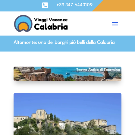

+39 347 6443109
Altomonte: uno dei borghi più belli della Calabria