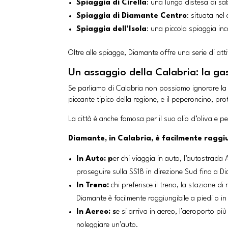
Spiaggia di Cirella
: una lunga distesa di sab
Spiaggia di Diamante Centro
: situata nel
Spiaggia dell’Isola
: una piccola spiaggia inc
Oltre alle spiagge, Diamante offre una serie di at
Un assaggio della Calabria: la g
Se parliamo di Calabria non possiamo ignorare la 
piccante tipico della regione, e il peperoncino, p
La città è anche famosa per il suo olio d’oliva e pe
Diamante, in Calabria, è facilmente raggiu
In Auto: p
er chi viaggia in auto, l’autostrada
proseguire sulla SS18 in direzione Sud fino a D
In Treno:
chi preferisce il treno, la stazione d
Diamante è facilmente raggiungibile a piedi o in
In Aereo: s
e si arriva in aereo, l’aeroporto p
noleggiare un’auto.