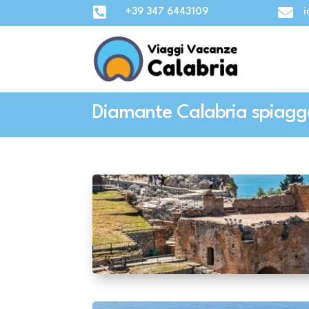


+39 347 6443109
i
Diamante Calabria spiagge