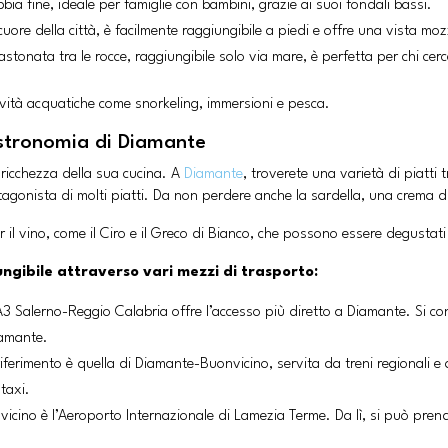
bia fine, ideale per famiglie con bambini, grazie ai suoi fondali bassi.
 cuore della città, è facilmente raggiungibile a piedi e offre una vista moz
astonata tra le rocce, raggiungibile solo via mare, è perfetta per chi cerc
tività acquatiche come snorkeling, immersioni e pesca.
astronomia di Diamante
ricchezza della sua cucina. A
Diamante
, troverete una varietà di piatti 
rotagonista di molti piatti. Da non perdere anche la sardella, una crema 
r il vino, come il Ciro e il Greco di Bianco, che possono essere degustati
ngibile attraverso vari mezzi di trasporto:
 A3 Salerno-Reggio Calabria offre l’accesso più diretto a Diamante. Si con
iamante.
i riferimento è quella di Diamante-Buonvicino, servita da treni regionali e
 taxi.
iù vicino è l’Aeroporto Internazionale di Lamezia Terme. Da lì, si può p