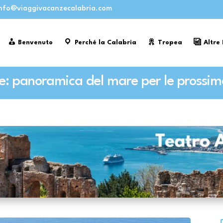
nfo@viaggivacanzecalabria.com
Benvenuto
Perché la Calabria
Tropea
Altre
: panoramica del mare per le prossi