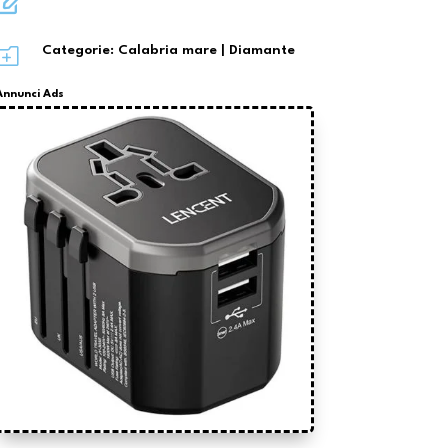

o
Categorie:
Calabria mare
|
Diamante
Annunci Ads