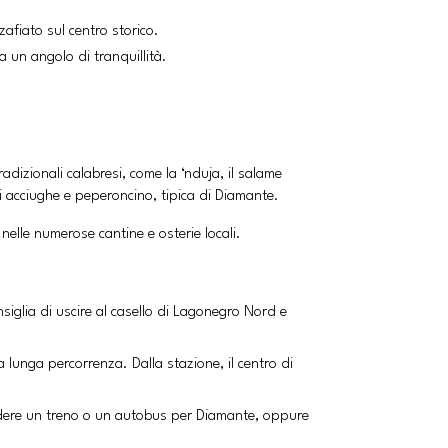
zafiato sul centro storico.
a un angolo di tranquillità.
tradizionali calabresi, come la ‘nduja, il salame
di acciughe e peperoncino, tipica di Diamante.
 nelle numerose cantine e osterie locali.
siglia di uscire al casello di Lagonegro Nord e
 a lunga percorrenza. Dalla stazione, il centro di
rendere un treno o un autobus per Diamante, oppure