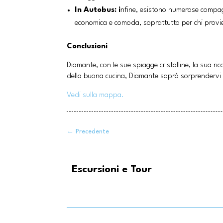
In Autobus: i
nfine, esistono numerose compagn
economica e comoda, soprattutto per chi provie
Conclusioni
Diamante, con le sue spiagge cristalline, la sua ri
della buona cucina, Diamante saprà sorprendervi 
Vedi sulla mappa.
←
Precedente
Escursioni e Tour