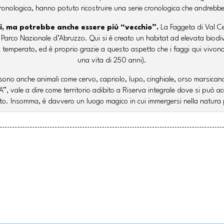
cronologica, hanno potuto ricostruire una serie cronologica che andrebb
lli, ma potrebbe anche essere più “vecchio”.
La Faggeta di Val Ce
 Parco Nazionale d’Abruzzo. Qui si è creato un habitat ad elevata biodive
lima temperato, ed è proprio grazie a questo aspetto che i faggi qui vivo
una vita di 250 anni).
i sono anche animali come cervo, capriolo, lupo, cinghiale, orso marsica
 A”, vale a dire come territorio adibito a Riserva integrale dove si può a
o. Insomma, è davvero un luogo magico in cui immergersi nella natura 