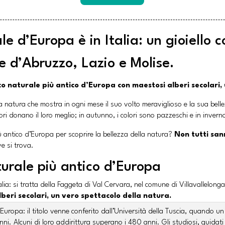
le d’Europa è in Italia: un gioiello c
e d’Abruzzo, Lazio e Molise.
osco naturale più antico d’Europa con maestosi alberi secolari
 natura che mostra in ogni mese il suo volto meraviglioso e la sua bellezz
 fiori donano il loro meglio; in autunno, i colori sono pazzeschi e in inve
ù antico d’Europa per scoprire la bellezza della natura?
Non tutti sann
e si trova.
turale più antico d’Europa
alia: si tratta della Faggeta di Val Cervara, nel comune di Villavallelong
lberi secolari, un vero spettacolo della natura.
 Europa: il titolo venne conferito dall’Università della Tuscia, quando u
anni. Alcuni di loro addirittura superano i 480 anni. Gli studiosi, guidat