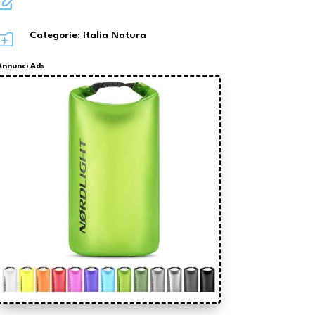

o
Categorie:
Italia Natura
Annunci Ads