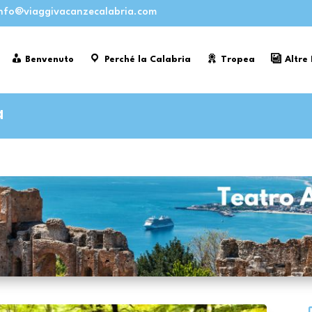
nfo@viaggivacanzecalabria.com
Benvenuto
Perché la Calabria
Tropea
Altre
a