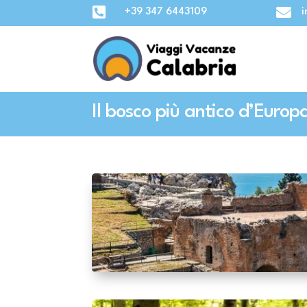


+39 347 6443109
i
Il bosco più antico d’Europ