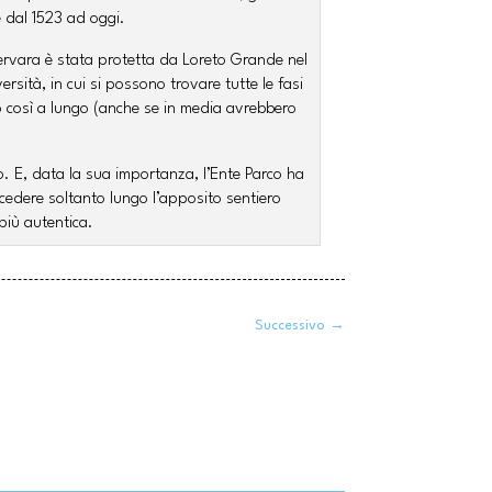
e dal 1523 ad oggi.
rvara è stata protetta da Loreto Grande nel
rsità, in cui si possono trovare tutte le fasi
no così a lungo (anche se in media avrebbero
no. E, data la sua importanza, l’Ente Parco ha
ccedere soltanto lungo l’apposito sentiero
più autentica.
Successivo
→