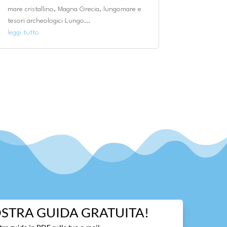
mare cristallino, Magna Grecia, lungomare e
tesori archeologici Lungo...
leggi tutto
OSTRA GUIDA GRATUITA!