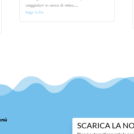
viaggiatori in cerca di relax,...
leggi tutto
enù
SCARICA LA N