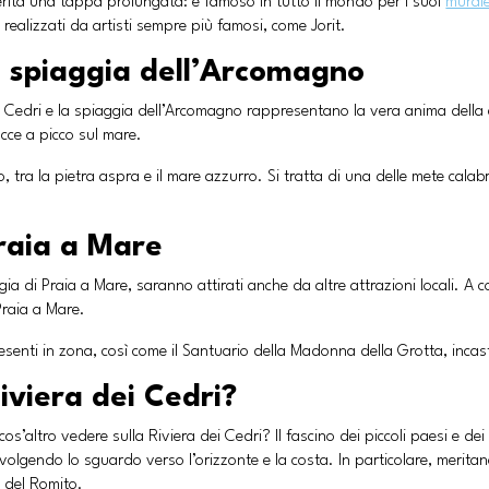
merita una tappa prolungata: è famoso in tutto il mondo per i suoi
mural
realizzati da artisti sempre più famosi, come Jorit.
la spiaggia dell’Arcomagno
ei Cedri e la spiaggia dell’Arcomagno rappresentano la vera anima della c
occe a picco sul mare.
, tra la pietra aspra e il mare azzurro. Si tratta di una delle mete cala
raia a Mare
gia di Praia a Mare, saranno attirati anche da altre attrazioni locali. A c
Praia a Mare.
senti in zona, così come il Santuario della Madonna della Grotta, incas
iviera dei Cedri?
cos’altro vedere sulla Riviera dei Cedri? Il fascino dei piccoli paesi e de
olgendo lo sguardo verso l’orizzonte e la costa. In particolare, meritan
ta del Romito.