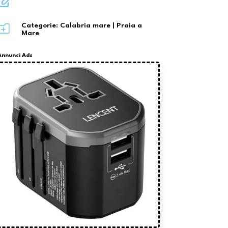

o
Categorie:
Calabria mare
|
Praia a
Mare
Annunci Ads