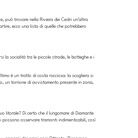
ze, può trovare nella Riviera dei Cedri un’altra
rtire, ecco una lista di quelle che potrebbero
 la socialità tra le piccole strade, le botteghe e i
timo è un tratto di costa rocciosa: la scogliera si
alao, un torrione di avvistamento presente in zona,
uo litorale? Di certo che il lungomare di Diamante
 si possono osservare tramonti indimenticabili, così