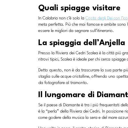
Quali spiagge visitare
In Calabria non c’è solo la
Costa degli Dei con l’ic
meta perfetta. Più che mai famose e ambite sono le
essere le migliori da segnare sull’itinerario.
La spiaggia dell’Anjella
Presso la Riviera dei Cedri Scalea è la città più gr
ritrovi tipici, Scalea è ideale per chi cerca spiagge
Detto questo, non è da trascurare la sua parte più 
staglia sulle acque cristalline, offrendo uno spett
da fotografare al tramonto.
Il lungomare di Diaman
Se il paese di Diamante è tra i più frequentati del
è la “perla” della Riviera dei Cedri. In posizione r
come godere della musica la sera e del mare azzur