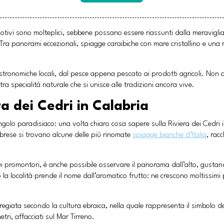
I motivi sono molteplici, sebbene possano essere riassunti dalla meravigl
Tra panorami eccezionali, spiagge caraibiche con mare cristallino e una r
stronomiche locali, dal pesce appena pescato ai prodotti agricoli. Non 
tra specialità naturale che si unisce alle tradizioni ancora vive.
a dei Cedri in Calabria
olo paradisiaco: una volta chiaro cosa sapere sulla Riviera dei Cedri 
labrese si trovano alcune delle più rinomate
spiagge bianche d’Italia
, rac
sui promontori, è anche possibile osservare il panorama dall’alto, gustan
la località prende il nome dall’aromatico frutto: ne crescono moltissimi 
ù pregiata secondo la cultura ebraica, nella quale rappresenta il simbolo
tri, affacciati sul Mar Tirreno.