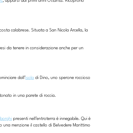
es
, apparsi dai primi anni Ottanta. Ricoprono
osta calabrese. Situata a San Nicola Arcella, la
bresi da tenere in considerazione anche per un
ominciare dall’
isola
di Dino, uno sperone roccioso
tonato in una parete di roccia.
i
borghi
presenti nell’entroterra è innegabile. Qui è
o una menzione il castello di Belvedere Marittimo