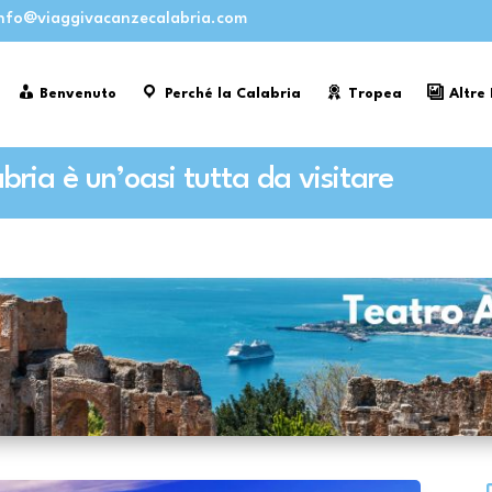
nfo@viaggivacanzecalabria.com
Benvenuto
Perché la Calabria
Tropea
Altre
abria è un’oasi tutta da visitare