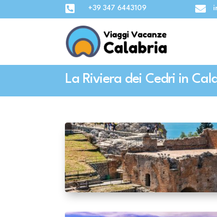


+39 347 6443109
i
La Riviera dei Cedri in Cal