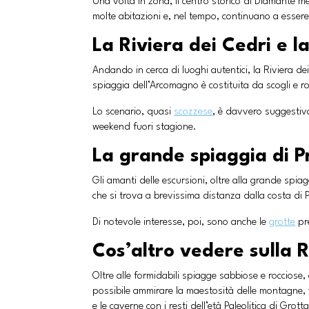
Una volta in zona, il centro storico di Diamante 
molte abitazioni e, nel tempo, continuano a essere 
La Riviera dei Cedri e 
Andando in cerca di luoghi autentici, la Riviera d
spiaggia dell’Arcomagno è costituita da scogli e r
Lo scenario, quasi
scozzese
, è davvero suggestivo
weekend fuori stagione.
La grande spiaggia di P
Gli amanti delle escursioni, oltre alla grande spiag
che si trova a brevissima distanza dalla costa di 
Di notevole interesse, poi, sono anche le
grotte
pre
Cos’altro vedere sulla R
Oltre alle formidabili spiagge sabbiose e rocciose, 
possibile ammirare la maestosità delle montagne, v
e le caverne con i resti dell’età Paleolitica di Grot