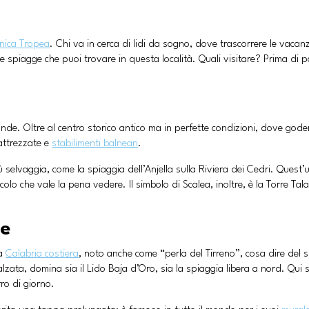
onica Tropea
. Chi va in cerca di lidi da sogno, dove trascorrere le vacan
 spiagge che puoi trovare in questa località. Quali visitare? Prima di pa
ande. Oltre al centro storico antico ma in perfette condizioni, dove godersi
 attrezzate e
stabilimenti balneari
.
selvaggia, come la spiaggia dell’Anjella sulla Riviera dei Cedri. Quest’ul
acolo che vale la pena vedere. Il simbolo di Scalea, inoltre, è la Torre T
te
la
Calabria costiera
, noto anche come “perla del Tirreno”, cosa dire del s
ialzata, domina sia il Lido Baja d’Oro, sia la spiaggia libera a nord. Qui
ro di giorno.