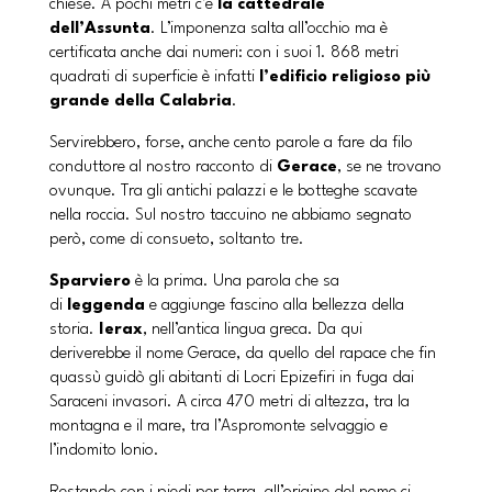
chiese. A pochi metri c’è
la cattedrale
dell’Assunta
. L’imponenza salta all’occhio ma è
certificata anche dai numeri: con i suoi 1. 868 metri
quadrati di superficie è infatti
l’edificio religioso più
grande della Calabria
.
Servirebbero, forse, anche cento parole a fare da filo
conduttore al nostro racconto di
Gerace
, se ne trovano
ovunque. Tra gli antichi palazzi e le botteghe scavate
nella roccia. Sul nostro taccuino ne abbiamo segnato
però, come di consueto, soltanto tre.
Sparviero
è la prima. Una parola che sa
di
leggenda
e aggiunge fascino alla bellezza della
storia.
Ierax
, nell’antica lingua greca. Da qui
deriverebbe il nome Gerace, da quello del rapace che fin
quassù guidò gli abitanti di Locri Epizefiri in fuga dai
Saraceni invasori. A circa 470 metri di altezza, tra la
montagna e il mare, tra l’Aspromonte selvaggio e
l’indomito Ionio.