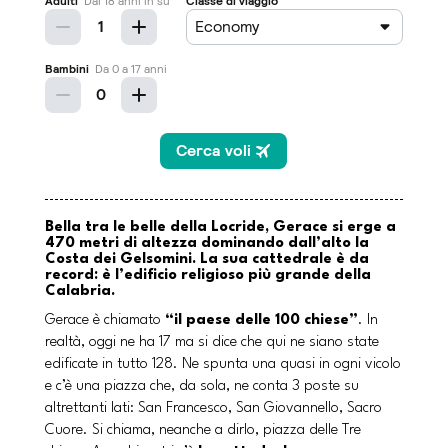
Bella tra le belle della Locride, Gerace si erge a
470 metri di altezza dominando dall’alto la
Costa dei Gelsomini. La sua cattedrale è da
record: è l’edificio religioso più grande della
Calabria.
Gerace è chiamato
“il paese delle 100 chiese”
. In
realtà, oggi ne ha 17 ma si dice che qui ne siano state
edificate in tutto 128. Ne spunta una quasi in ogni vicolo
e c’è una piazza che, da sola, ne conta 3 poste su
altrettanti lati: San Francesco, San Giovannello, Sacro
Cuore. Si chiama, neanche a dirlo, piazza delle Tre