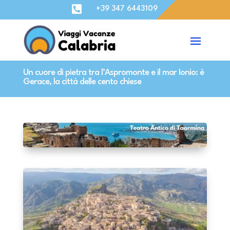

+39 347 6443109
Un cuore di pietra tra l’Aspromonte e il mar Ionio: è
Gerace, la città delle cento chiese