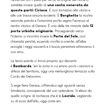
Restando con i piedi per terra, all’origine del nome ci
sarebbe invece quello di
una santa venerata da
queste parti: Ciriaca
. E così torniamo alla storia e
alle sue tracce ancora evidenti. È
Borghetto
la nostra
seconda parola e l’omonima porta segna l’accesso al
centro storico di Gerace. È una delle tre rimaste delle
12
porte urbiche originarie
. Proseguendo verso
l’interno si incontra invece la
Porta del Sole
, così
chiamata perché, essendo rivolta a oriente, all’alba
accoglie i raggi nascenti e li lascia penetrare attraverso il
suo arco.
La terza parola si trova proprio qui davanti:
è
Bombarde
. Ieri la zona in cui erano posti i cannoni a
difesa del territorio, oggi una meravigliosa terrazza sulla
Costa dei Gelsomini.
Si erge fiera Gerace, offrendosi agli sguardi senza
timidezza, consapevole del suo splendore. Si eleva da
quello scrigno di ricchezze che è la
Locride
, vegliando
su di essa dall’alto, oggi come ieri.