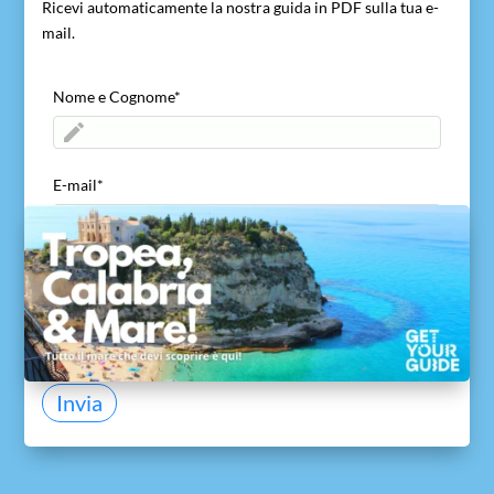
Ricevi automaticamente la nostra guida in PDF sulla tua e-
mail.
Nome e Cognome
*
E-mail
*
ACCETTO di inviare il mio nome ed e-mail
*
Acconsento a viaggivacanzecalabria.com alla
ricezione del mio nome ed e-mail per consentire di
ricontattarmi e di inviare la guida gratuita.
Invia