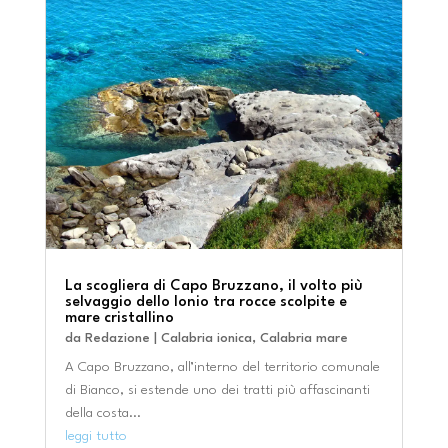
La scogliera di Capo Bruzzano, il volto più
selvaggio dello Ionio tra rocce scolpite e
mare cristallino
da
Redazione
|
Calabria ionica
,
Calabria mare
A Capo Bruzzano, all’interno del territorio comunale
di Bianco, si estende uno dei tratti più affascinanti
della costa...
leggi tutto