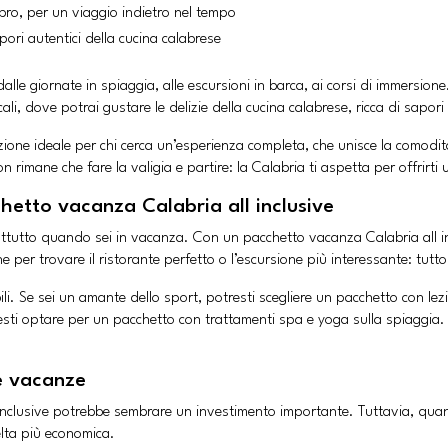
labro, per un viaggio indietro nel tempo
apori autentici della cucina calabrese
le giornate in spiaggia, alle escursioni in barca, ai corsi di immersione
ali, dove potrai gustare le delizie della cucina calabrese, ricca di sapori 
zione ideale per chi cerca un’esperienza completa, che unisce la comodit
Non rimane che fare la valigia e partire: la Calabria ti aspetta per offrirt
chetto vacanza Calabria all inclusive
rattutto quando sei in vacanza. Con un pacchetto vacanza Calabria all 
e per trovare il ristorante perfetto o l’escursione più interessante: tut
ili. Se sei un amante dello sport, potresti scegliere un pacchetto con lez
resti optare per un pacchetto con trattamenti spa e yoga sulla spiaggia.
e vacanze
nclusive potrebbe sembrare un investimento importante. Tuttavia, quando 
celta più economica.