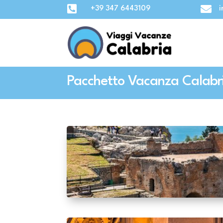


+39 347 6443109
i
Pacchetto Vacanza Calabria