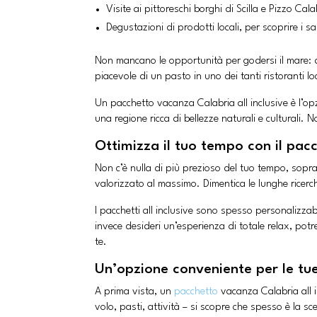
Visite ai pittoreschi borghi di Scilla e Pizzo Ca
Degustazioni di prodotti locali, per scoprire i s
Non mancano le opportunità per godersi il mare: dal
piacevole di un pasto in uno dei tanti ristoranti loc
Un pacchetto vacanza Calabria all inclusive è l’op
una regione ricca di bellezze naturali e culturali. 
Ottimizza il tuo tempo con il pac
Non c’è nulla di più prezioso del tuo tempo, sop
valorizzato al massimo. Dimentica le lunghe ricerch
I pacchetti all inclusive sono spesso personalizzab
invece desideri un’esperienza di totale relax, pot
te.
Un’opzione conveniente per le tu
A prima vista, un
pacchetto
vacanza Calabria all i
volo, pasti, attività – si scopre che spesso è la s