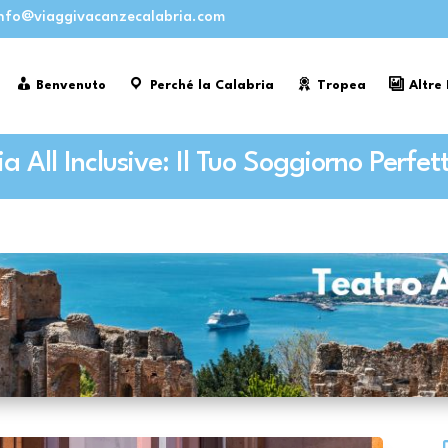
nfo@viaggivacanzecalabria.com
Benvenuto
Perché la Calabria
Tropea
Altre
 All Inclusive: Il Tuo Soggiorno Perfet