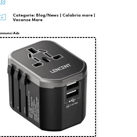

o
Categorie:
Blog/News
|
Calabria mare
|
Vacanze Mare
Annunci Ads