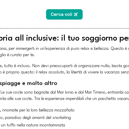
a all inclusive: il tuo soggiorno p
diana, per immergerti in un’esperienza di puro relax e bellezza. Questo è 
lio è curato per te.
tive, tutto è incluso. Non devi preoccuparti di organizzare nulla, basta god
o è proprio questo: il relax assoluto, la libertà di vivere la vacanza sen
 spiagge e molto altro
 Le sue coste sono bagnate dal Mar Ionio e dal Mar Tirreno, entrambi car
imita alle sue coste. Tra le esperienze imperdibili che un pacchetto vacan
 rinomate per la loro bellezza mozzafiato
o, paradiso degli amanti del snorkeling
r un tuffo nella natura incontaminata