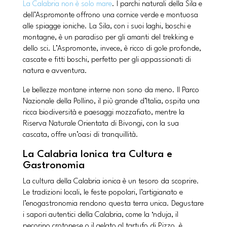
La Calabria non è solo mare
. I parchi naturali della Sila e
dell’Aspromonte offrono una cornice verde e montuosa
alle spiagge ioniche. La Sila, con i suoi laghi, boschi e
montagne, è un paradiso per gli amanti del trekking e
dello sci. L’Aspromonte, invece, è ricco di gole profonde,
cascate e fitti boschi, perfetto per gli appassionati di
natura e avventura.
Le bellezze montane interne non sono da meno. Il Parco
Nazionale della Pollino, il più grande d’Italia, ospita una
ricca biodiversità e paesaggi mozzafiato, mentre la
Riserva Naturale Orientata di Bivongi, con la sua
cascata, offre un’oasi di tranquillità.
La Calabria Ionica tra Cultura e
Gastronomia
La cultura della Calabria ionica è un tesoro da scoprire.
Le tradizioni locali, le feste popolari, l’artigianato e
l’enogastronomia rendono questa terra unica. Degustare
i sapori autentici della Calabria, come la ‘nduja, il
pecorino crotonese o il gelato al tartufo di Pizzo, è