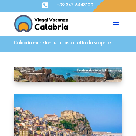

+39 347 6443109
Calabria mare Ionio, la costa tutta da scoprire