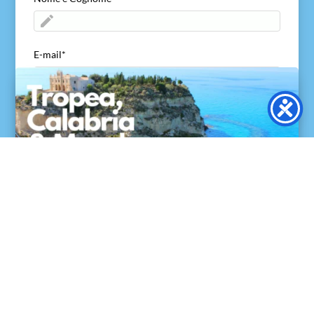
E-mail
*
ACCETTO di inviare il mio nome ed e-mail
*
Acconsento a viaggivacanzecalabria.com alla
ricezione del mio nome ed e-mail per consentire di
ricontattarmi e di inviare la guida gratuita.
Invia
Copyright © 2025
Viaggi Vacanze Calabria
|
Credit ©
Simone Azzurri
|