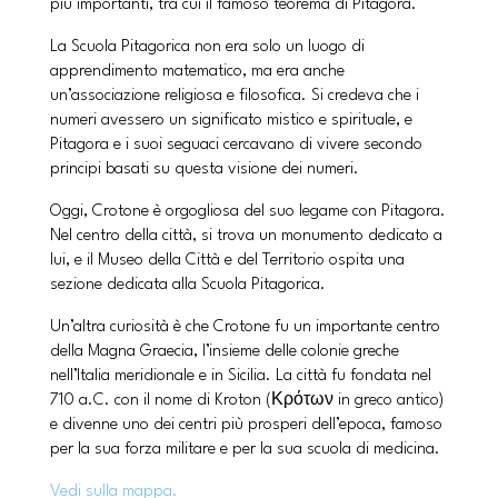
più importanti, tra cui il famoso teorema di Pitagora.
La Scuola Pitagorica non era solo un luogo di
apprendimento matematico, ma era anche
un’associazione religiosa e filosofica. Si credeva che i
numeri avessero un significato mistico e spirituale, e
Pitagora e i suoi seguaci cercavano di vivere secondo
principi basati su questa visione dei numeri.
Oggi, Crotone è orgogliosa del suo legame con Pitagora.
Nel centro della città, si trova un monumento dedicato a
lui, e il Museo della Città e del Territorio ospita una
sezione dedicata alla Scuola Pitagorica.
Un’altra curiosità è che Crotone fu un importante centro
della Magna Graecia, l’insieme delle colonie greche
nell’Italia meridionale e in Sicilia. La città fu fondata nel
710 a.C. con il nome di Kroton (Κρότων in greco antico)
e divenne uno dei centri più prosperi dell’epoca, famoso
per la sua forza militare e per la sua scuola di medicina.
Vedi sulla mappa.