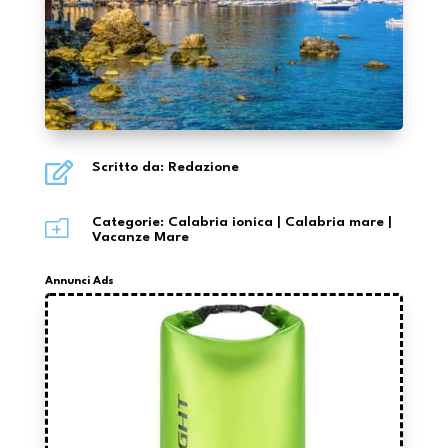

Scritto da: Redazione
o
Categorie:
Calabria ionica
|
Calabria mare
|
Vacanze Mare
Annunci Ads