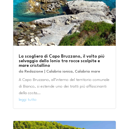
La scogliera di Capo Bruzzano, il volto più
selvaggio dello Ionio tra rocce scolpite e
mare cristallino
da
Redazione
|
Calabria ionica
,
Calabria mare
A Capo Bruzzano, all’interno del territorio comunale
di Bianco, si estende uno dei tratti più affascinanti
della costa...
leggi tutto