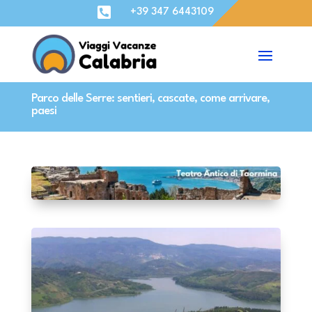

+39 347 6443109
Parco delle Serre: sentieri, cascate, come arrivare,
paesi