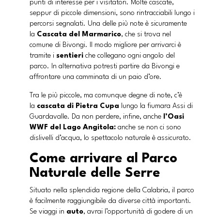
punti di interesse per i visitatori. Molte cascate,
seppur di piccole dimensioni, sono rintracciabili lungo i
percorsi segnalati. Una delle più note è sicuramente
la
Cascata del Marmarico
, che si trova nel
comune di Bivongi. Il modo migliore per arrivarci è
tramite i
sentieri
che collegano ogni angolo del
parco. In alternativa potresti partire da Bivongi e
affrontare una camminata di un paio d’ore.
Tra le più piccole, ma comunque degne di note, c’è
la
cascata di Pietra Cupa
lungo la fiumara Assi di
Guardavalle. Da non perdere, infine, anche
l’Oasi
WWF del Lago Angitola:
anche se non ci sono
dislivelli d’acqua, lo spettacolo naturale è assicurato.
Come arrivare al Parco
Naturale delle Serre
Situato nella splendida regione della Calabria, il parco
è facilmente raggiungibile da diverse città importanti.
Se viaggi in
auto
, avrai l’opportunità di godere di un