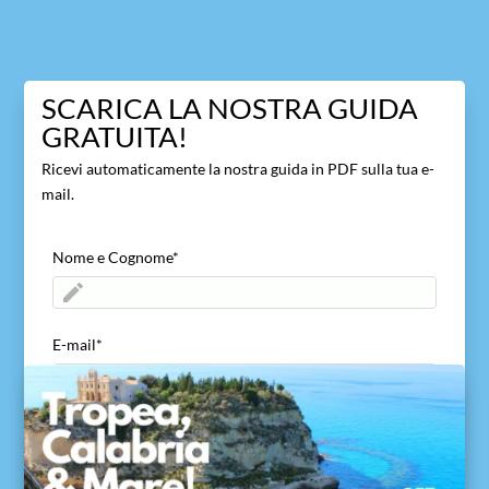
SCARICA LA NOSTRA GUIDA
GRATUITA!
Ricevi automaticamente la nostra guida in PDF sulla tua e-
mail.
Nome e Cognome
*
E-mail
*
ACCETTO di inviare il mio nome ed e-mail
*
Acconsento a viaggivacanzecalabria.com alla
ricezione del mio nome ed e-mail per consentire di