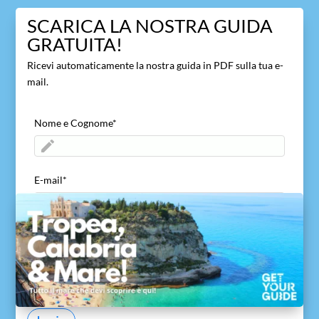
SCARICA LA NOSTRA GUIDA
GRATUITA!
Ricevi automaticamente la nostra guida in PDF sulla tua e-
mail.
Nome e Cognome
*
E-mail
*
ACCETTO di inviare il mio nome ed e-mail
*
Acconsento a viaggivacanzecalabria.com alla
ricezione del mio nome ed e-mail per consentire di
ricontattarmi e di inviare la guida gratuita.