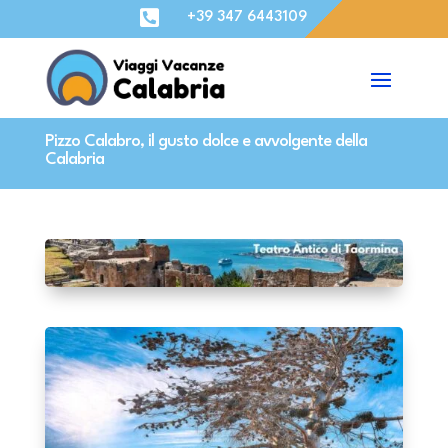

+39 347 6443109
Pizzo Calabro, il gusto dolce e avvolgente della
Calabria