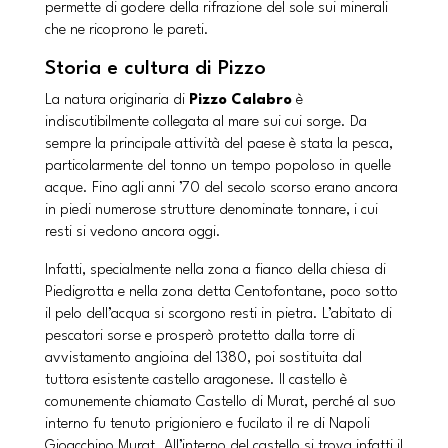
permette di godere della rifrazione del sole sui minerali
che ne ricoprono le pareti.
Storia e cultura di Pizzo
La natura originaria di
Pizzo Calabro
è
indiscutibilmente collegata al mare sui cui sorge. Da
sempre la principale attività del paese è stata la pesca,
particolarmente del tonno un tempo popoloso in quelle
acque. Fino agli anni ’70 del secolo scorso erano ancora
in piedi numerose strutture denominate tonnare, i cui
resti si vedono ancora oggi.
Infatti, specialmente nella zona a fianco della chiesa di
Piedigrotta e nella zona detta Centofontane, poco sotto
il pelo dell’acqua si scorgono resti in pietra. L’abitato di
pescatori sorse e prosperò protetto dalla torre di
avvistamento angioina del 1380, poi sostituita dal
tuttora esistente castello aragonese. Il castello è
comunemente chiamato Castello di Murat, perché al suo
interno fu tenuto prigioniero e fucilato il re di Napoli
Gioacchino Murat. All’interno del castello si trova infatti il