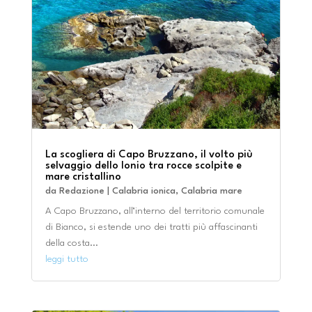
La scogliera di Capo Bruzzano, il volto più
selvaggio dello Ionio tra rocce scolpite e
mare cristallino
da
Redazione
|
Calabria ionica
,
Calabria mare
A Capo Bruzzano, all’interno del territorio comunale
di Bianco, si estende uno dei tratti più affascinanti
della costa...
leggi tutto