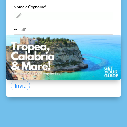
Nome e Cognome
*
E-mail
*
ACCETTO di inviare il mio nome ed e-mail
*
Acconsento a viaggivacanzecalabria.com alla
ricezione del mio nome ed e-mail per consentire di
ricontattarmi e di inviare la guida gratuita.
Invia