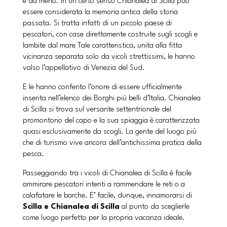
è da meno. In un certo senso Chianalea di Scilla può
essere considerata la memoria antica della storia
passata. Si tratta infatti di un piccolo paese di
pescatori, con case direttamente costruite sugli scogli e
lambite dal mare Tale caratteristica, unita alla fitta
vicinanza separata solo da vicoli strettissimi, le hanno
valso l’appellativo di Venezia del Sud.
E le hanno conferito l’onore di essere ufficialmente
inserita nell’elenco dei Borghi più belli d’Italia. Chianalea
di Scilla si trova sul versante settentrionale del
promontorio del capo e la sua spiaggia è caratterizzata
quasi esclusivamente da scogli. La gente del luogo più
che di turismo vive ancora dell’antichissima pratica della
pesca.
Passeggiando tra i vicoli di Chianalea di Scilla è facile
ammirare pescatori intenti a rammendare le reti o a
calafatare le barche. E’ facile, dunque, innamorarsi di
Scilla e Chianalea di Scilla
al punto da sceglierle
come luogo perfetto per la propria vacanza ideale.