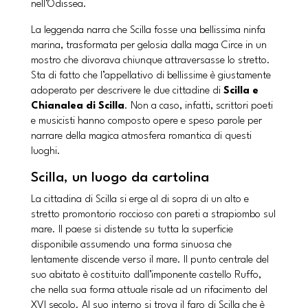
nell’Odissea.
La leggenda narra che Scilla fosse una bellissima ninfa
marina, trasformata per gelosia dalla maga Circe in un
mostro che divorava chiunque attraversasse lo stretto.
Sta di fatto che l’appellativo di bellissime è giustamente
adoperato per descrivere le due cittadine di
Scilla e
Chianalea di Scilla
. Non a caso, infatti, scrittori poeti
e musicisti hanno composto opere e speso parole per
narrare della magica atmosfera romantica di questi
luoghi.
Scilla, un luogo da cartolina
La cittadina di Scilla si erge al di sopra di un alto e
stretto promontorio roccioso con pareti a strapiombo sul
mare. Il paese si distende su tutta la superficie
disponibile assumendo una forma sinuosa che
lentamente discende verso il mare. Il punto centrale del
suo abitato è costituito dall’imponente castello Ruffo,
che nella sua forma attuale risale ad un rifacimento del
XVI secolo. Al suo interno si trova il faro di Scilla che è