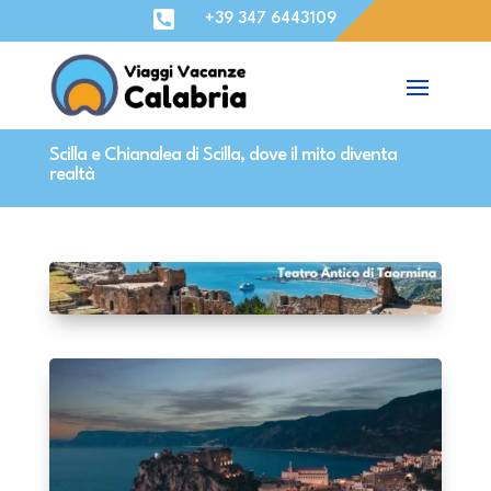

+39 347 6443109
Scilla e Chianalea di Scilla, dove il mito diventa
realtà